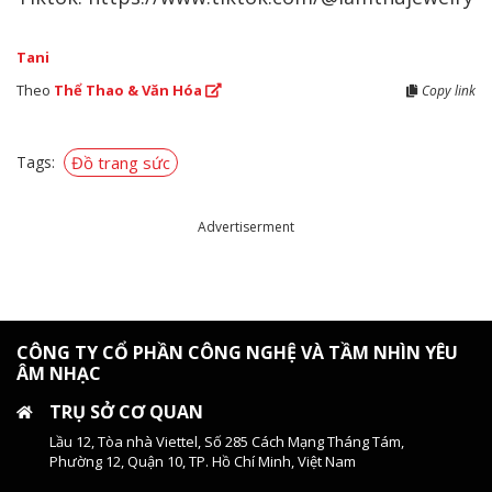
Tani
Theo
Thể Thao & Văn Hóa
Copy link
Tags:
Đồ trang sức
Advertiserment
CÔNG TY CỔ PHẦN CÔNG NGHỆ VÀ TẦM NHÌN YÊU
ÂM NHẠC
TRỤ SỞ CƠ QUAN
Lầu 12, Tòa nhà Viettel, Số 285 Cách Mạng Tháng Tám,
Phường 12, Quận 10, TP. Hồ Chí Minh, Việt Nam