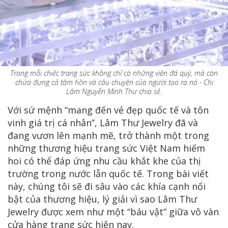
Trong mỗi chiếc trang sức không chỉ có những viên đá quý, mà còn
chứa đựng cả tâm hồn và câu chuyện của người tạo ra nó - Chị
Lâm Nguyễn Minh Thư chia sẻ.
Với sứ mệnh “mang đến vẻ đẹp quốc tế và tôn
vinh giá trị cá nhân”, Lâm Thư Jewelry đã và
đang vươn lên mạnh mẽ, trở thành một trong
những thương hiệu trang sức Việt Nam hiếm
hoi có thể đáp ứng nhu cầu khắt khe của thị
trường trong nước lẫn quốc tế. Trong bài viết
này, chúng tôi sẽ đi sâu vào các khía cạnh nổi
bật của thương hiệu, lý giải vì sao Lâm Thư
Jewelry được xem như một “báu vật” giữa vô vàn
cửa hàng trang sức hiện nay.