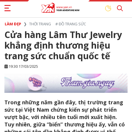
LÀM ĐẸP
THỜI TRANG
#
ĐỒ TRANG SỨC
Cửa hàng Lâm Thư Jewelry
khẳng định thương hiệu
trang sức chuẩn quốc tế
19:30 17/03/2025
Trong những năm gần đây, thị trường trang
sức tại Việt Nam chứng kiến sự phát triển
vượt bậc, với nhiều tên tuổi mới xuất hiện.
Tuy nhiên, giữa “biển” thương hiệu ấy, vẫn có
những cái tên dần khẳng định được vị thế