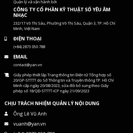
Quản lý và vận hành bởi
CÔNG TY CỔ PHẦN KỸ THUẬT SỐ YÊU ÂM
NHẠC
232/17 Võ Thị Sáu, Phường Võ Thị Sáu, Quận 3, TP. Hồ Chí
Minh, Việt Nam
ĐIỆN THOẠI
(+84) 2873 050 788
EMAIL
contact@yan.vn
Giấy phép thiết lập Trang thông tin Điện tử Tổng hợp số
20/GP-STTTT do Sở Thông tin và Truyền thông TP. Hồ Chí
Minh cấp ngày 20/08/2023, sửa đổi bổ sung theo Giấy
phép số 18/QĐ-STTTT-ICP ngày 21/09/2023
CHỊU TRÁCH NHIỆM QUẢN LÝ NỘI DUNG
Ông Lê Vũ Anh
vuanh@yan.vn