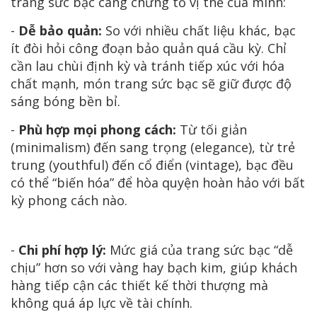
trang sức bạc càng chứng tỏ vị thế của mình:
-
Dễ bảo quản:
So với nhiều chất liệu khác, bạc
ít đòi hỏi công đoạn bảo quản quá cầu kỳ. Chỉ
cần lau chùi định kỳ và tránh tiếp xúc với hóa
chất mạnh, món trang sức bạc sẽ giữ được độ
sáng bóng bền bỉ.
-
Phù hợp mọi phong cách:
Từ tối giản
(minimalism) đến sang trọng (elegance), từ trẻ
trung (youthful) đến cổ điển (vintage), bạc đều
có thể “biến hóa” để hòa quyện hoàn hảo với bất
kỳ phong cách nào.
-
Chi phí hợp lý:
Mức giá của trang sức bạc “dễ
chịu” hơn so với vàng hay bạch kim, giúp khách
hàng tiếp cận các thiết kế thời thượng mà
không quá áp lực về tài chính.