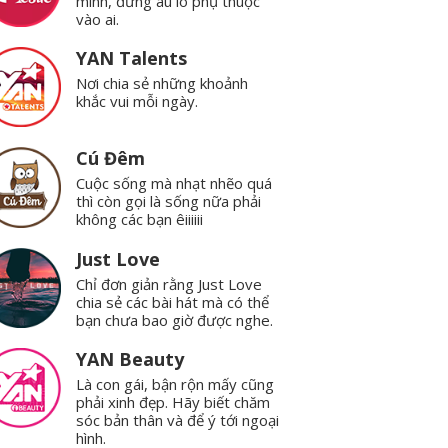
mình, đừng âu lo phụ thuộc
vào ai.
YAN Talents
Nơi chia sẻ những khoảnh
khắc vui mỗi ngày.
Cú Đêm
Cuộc sống mà nhạt nhẽo quá
thì còn gọi là sống nữa phải
không các bạn êiiiiii
Just Love
Chỉ đơn giản rằng Just Love
chia sẻ các bài hát mà có thể
bạn chưa bao giờ được nghe.
YAN Beauty
Là con gái, bận rộn mấy cũng
phải xinh đẹp. Hãy biết chăm
sóc bản thân và để ý tới ngoại
hình.