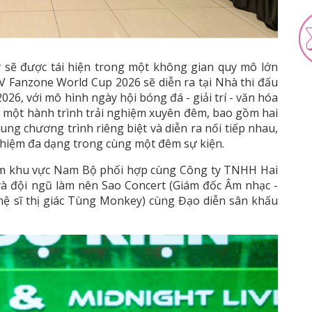
y sẽ được tái hiện trong một không gian quy mô lớn
 Fanzone World Cup 2026 sẽ diễn ra tại Nhà thi đấu
26, với mô hình ngày hội bóng đá - giải trí - văn hóa
ư một hành trình trải nghiệm xuyên đêm, bao gồm hai
ng chương trình riêng biệt và diễn ra nối tiếp nhau,
iệm đa dạng trong cùng một đêm sự kiện.
am khu vực Nam Bộ phối hợp cùng Công ty TNHH Hai
và đội ngũ làm nên Sao Concert (Giám đốc Âm nhạc -
hệ sĩ thị giác Tùng Monkey) cùng Đạo diễn sân khấu