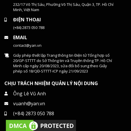
232/17 Võ Thị Sáu, Phường Võ Thị Sáu, Quận 3, TP. Hồ Chí
Minh, Việt Nam
ĐIỆN THOẠI
(+84) 2873 050 788
EMAIL
contact@yan.vn
Giấy phép thiết lập Trang thông tin Điện tử Tổng hợp số
20/GP-STTTT do Sở Thông tin và Truyền thông TP. Hồ Chí
Minh cấp ngày 20/08/2023, sửa đổi bổ sung theo Giấy
phép số 18/QĐ-STTTT-ICP ngày 21/09/2023
CHỊU TRÁCH NHIỆM QUẢN LÝ NỘI DUNG
Ông Lê Vũ Anh
vuanh@yan.vn
(+84) 2873 050 788