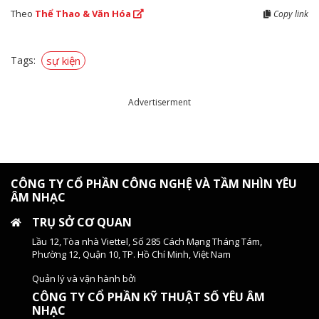
Theo
Thể Thao & Văn Hóa
Copy link
Tags:
sự kiện
Advertiserment
CÔNG TY CỔ PHẦN CÔNG NGHỆ VÀ TẦM NHÌN YÊU
ÂM NHẠC
TRỤ SỞ CƠ QUAN
Lầu 12, Tòa nhà Viettel, Số 285 Cách Mạng Tháng Tám,
Phường 12, Quận 10, TP. Hồ Chí Minh, Việt Nam
Quản lý và vận hành bởi
CÔNG TY CỔ PHẦN KỸ THUẬT SỐ YÊU ÂM
NHẠC