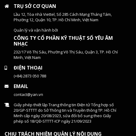
TRỤ SỞ CƠ QUAN
Lầu 12, Tòa nhà Viettel, Số 285 Cách Mạng Tháng Tám,
Phường 12, Quận 10, TP. Hồ Chí Minh, Việt Nam
Quản lý và vận hành bởi
CÔNG TY CỔ PHẦN KỸ THUẬT SỐ YÊU ÂM
NHẠC
232/17 Võ Thị Sáu, Phường Võ Thị Sáu, Quận 3, TP. Hồ Chí
Minh, Việt Nam
ĐIỆN THOẠI
(+84) 2873 050 788
EMAIL
contact@yan.vn
Giấy phép thiết lập Trang thông tin Điện tử Tổng hợp số
20/GP-STTTT do Sở Thông tin và Truyền thông TP. Hồ Chí
Minh cấp ngày 20/08/2023, sửa đổi bổ sung theo Giấy
phép số 18/QĐ-STTTT-ICP ngày 21/09/2023
CHỊU TRÁCH NHIỆM QUẢN LÝ NỘI DUNG