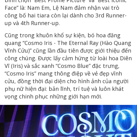
bình chọn “Best Profile Picture” và “Best Iconic
Face” là: Nam Em, Lệ Nam đảm nhận vai trò
công bố hai tiara còn lại dành cho 3rd Runner-
up và 4th Runner-up.
Cũng trong khuôn khổ sự kiện, bó hoa đăng
quang “Cosmo Iris - The Eternal Ray (Hào Quang
Vĩnh Cửu)” cũng lần đầu tiên được giới thiệu đến
công chúng. Được lấy cảm hứng từ loài hoa Diên
Vĩ (Iris) và sắc xanh “Cosmo Blue” đặc trưng,
“Cosmo Iris” mang thông điệp về vẻ đẹp vĩnh
cửu, đồng thời đại diện cho hình ảnh của người
phụ nữ hiện đại: bản lĩnh, trí tuệ và luôn khát
vọng chinh phục những giới hạn mới.