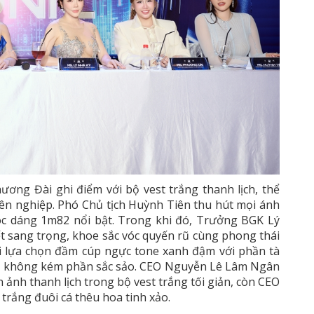
ơng Đài ghi điểm với bộ vest trắng thanh lịch, thể
yên nghiệp. Phó Chủ tịch Huỳnh Tiên thu hút mọi ánh
vóc dáng 1m82 nổi bật. Trong khi đó, Trưởng BGK Lý
ết sang trọng, khoe sắc vóc quyến rũ cùng phong thái
i lựa chọn đầm cúp ngực tone xanh đậm với phần tà
ng không kém phần sắc sảo. CEO Nguyễn Lê Lâm Ngân
h ảnh thanh lịch trong bộ vest trắng tối giản, còn CEO
trắng đuôi cá thêu hoa tinh xảo.