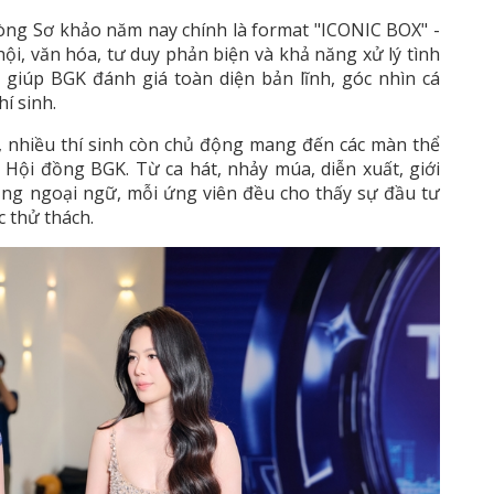
òng Sơ khảo năm nay chính là format "ICONIC BOX" -
hội, văn hóa, tư duy phản biện và khả năng xử lý tình
 giúp BGK đánh giá toàn diện bản lĩnh, góc nhìn cá
í sinh.
, nhiều thí sinh còn chủ động mang đến các màn thể
 Hội đồng BGK. Từ ca hát, nhảy múa, diễn xuất, giới
ằng ngoại ngữ, mỗi ứng viên đều cho thấy sự đầu tư
c thử thách.