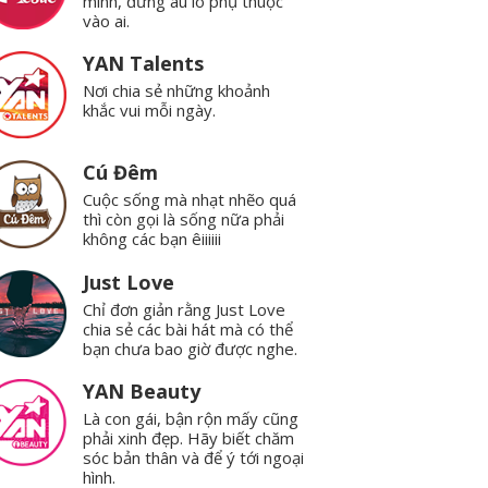
mình, đừng âu lo phụ thuộc
vào ai.
YAN Talents
Nơi chia sẻ những khoảnh
khắc vui mỗi ngày.
Cú Đêm
Cuộc sống mà nhạt nhẽo quá
thì còn gọi là sống nữa phải
không các bạn êiiiiii
Just Love
Chỉ đơn giản rằng Just Love
chia sẻ các bài hát mà có thể
bạn chưa bao giờ được nghe.
YAN Beauty
Là con gái, bận rộn mấy cũng
phải xinh đẹp. Hãy biết chăm
sóc bản thân và để ý tới ngoại
hình.