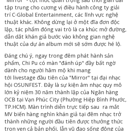
tập trung cho cương vị điều hành công ty giải
trí C-Global Entertainment, các lĩnh vực nghệ
thuật khác. Không dừng lại ở một đĩa đơn độc
lập, tác phẩm đóng vai trò là ca khúc mở đường,
dẫn dắt khán giả bước vào không gian nghệ
thuật của dự án album mới sẽ sớm được hé lộ.
Đáng chú ý, ngay trong đêm phát hành sản
phẩm, Chi Pu có màn "đánh úp" đầy bất ngờ
dành cho người hâm mộ khi mang
tới livestage đầu tiên của "Mirror" tại đại nhạc
hội OSUNFEST. Đây là sự kiện âm nhạc quy mô
lớn kỷ niệm 30 năm thành lập của Ngân hàng
OCB tại Vạn Phúc City (Phường Hiệp Bình Phước,
TP.HCM). Màn trình diễn trực tiếp sau ra mắt
MV biến hàng nghìn khán giả tại đêm nhạc trở
thành những người đầu tiên được thưởng thức
trọn vẹn cả bản phối, lẫn vũ đạo sống động của