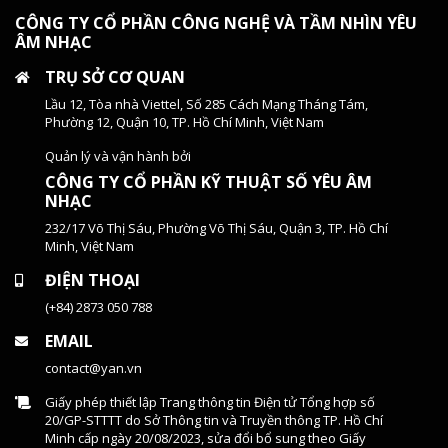
CÔNG TY CỔ PHẦN CÔNG NGHỆ VÀ TẦM NHÌN YÊU
ÂM NHẠC
TRỤ SỞ CƠ QUAN
Lầu 12, Tòa nhà Viettel, Số 285 Cách Mạng Tháng Tám,
Phường 12, Quận 10, TP. Hồ Chí Minh, Việt Nam
Quản lý và vận hành bởi
CÔNG TY CỔ PHẦN KỸ THUẬT SỐ YÊU ÂM
NHẠC
232/17 Võ Thị Sáu, Phường Võ Thị Sáu, Quận 3, TP. Hồ Chí
Minh, Việt Nam
ĐIỆN THOẠI
(+84) 2873 050 788
EMAIL
contact@yan.vn
Giấy phép thiết lập Trang thông tin Điện tử Tổng hợp số
20/GP-STTTT do Sở Thông tin và Truyền thông TP. Hồ Chí
Minh cấp ngày 20/08/2023, sửa đổi bổ sung theo Giấy