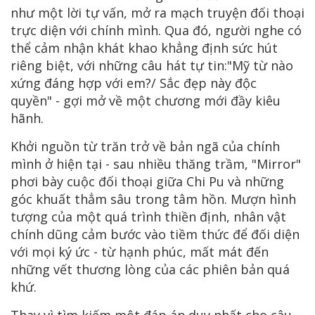
như một lời tự vấn, mở ra mạch truyện đối thoại
trực diện với chính mình. Qua đó, người nghe có
thể cảm nhận khát khao khẳng định sức hút
riêng biệt, với những câu hát tự tin:"Mỹ từ nào
xứng đáng hợp với em?/ Sắc đẹp này độc
quyền" - gợi mở về một chương mới đầy kiêu
hãnh.
Khởi nguồn từ trăn trở về bản ngã của chính
mình ở hiện tại - sau nhiều thăng trầm, "Mirror"
phơi bày cuộc đối thoại giữa Chi Pu và những
góc khuất thẳm sâu trong tâm hồn. Mượn hình
tượng của một quá trình thiền định, nhân vật
chính dũng cảm bước vào tiềm thức để đối diện
với mọi ký ức - từ hạnh phúc, mất mát đến
những vết thương lòng của các phiên bản quá
khứ.
Thay vì tìm kiếm một đáp án duy nhất cho câu