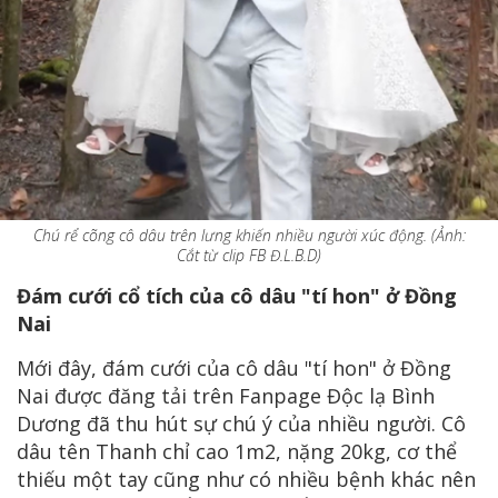
Chú rể cõng cô dâu trên lưng khiến nhiều người xúc động. (Ảnh:
Cắt từ clip FB Đ.L.B.D)
Đám cưới cổ tích của cô dâu "tí hon" ở Đồng
Nai
Mới đây, đám cưới của cô dâu "tí hon" ở Đồng
Nai được đăng tải trên Fanpage Độc lạ Bình
Dương đã thu hút sự chú ý của nhiều người. Cô
dâu tên Thanh chỉ cao 1m2, nặng 20kg, cơ thể
thiếu một tay cũng như có nhiều bệnh khác nên