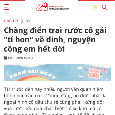
GIỚI TRẺ
YÊU
Chàng điển trai rước cô gái
"tí hon" về dinh, nguyện
cõng em hết đời
13:11 28/09/2023
Từ trước đến nay nhiều người vẫn quan niệm
hôn nhân cần có sự “môn đăng hộ đối”, nhất là
ngoại hình cô dâu chú rể cũng phải "xứng đôi
vừa lứa", nếu quá khác biệt thì sẽ khó mà có
được hạnh phúc. Tuy nhiên, thực tế đã chứng