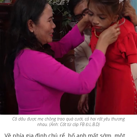
Cô dâu được mẹ chồng trao quà cưới, cả hai rất yêu thương
nhau. (Ảnh: Cắt từ clip FB Đ.L.B.D)
Về phía gia đình chú rể, bố anh mất sớm, một