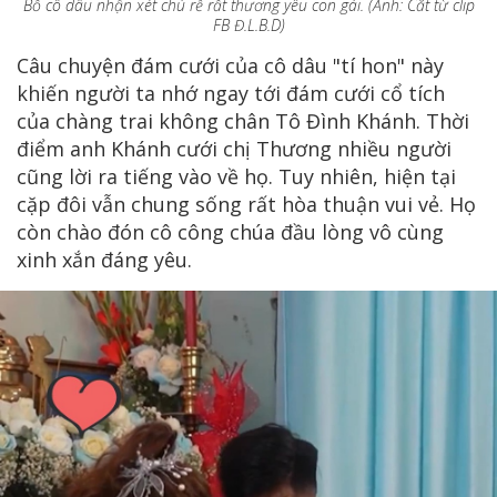
Bố cô dâu nhận xét chú rể rất thương yêu con gái. (Ảnh: Cắt từ clip
FB Đ.L.B.D)
Câu chuyện đám cưới của cô dâu "tí hon" này
khiến người ta nhớ ngay tới đám cưới cổ tích
của chàng trai không chân Tô Đình Khánh. Thời
điểm anh Khánh cưới chị Thương nhiều người
cũng lời ra tiếng vào về họ. Tuy nhiên, hiện tại
cặp đôi vẫn chung sống rất hòa thuận vui vẻ. Họ
còn chào đón cô công chúa đầu lòng vô cùng
xinh xắn đáng yêu.