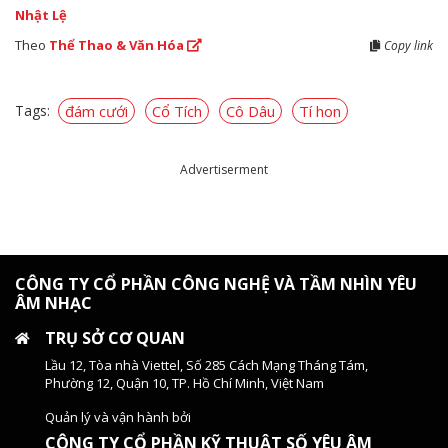
Nhật Lệ
Theo
Thể Thao & Văn Hóa
Copy link
Tags:
đám cưới
Cổ Tích
Cô Dâu
Tí hon
Advertiserment
CÔNG TY CỔ PHẦN CÔNG NGHỆ VÀ TẦM NHÌN YÊU
ÂM NHẠC
TRỤ SỞ CƠ QUAN
Lầu 12, Tòa nhà Viettel, Số 285 Cách Mạng Tháng Tám,
Phường 12, Quận 10, TP. Hồ Chí Minh, Việt Nam
Quản lý và vận hành bởi
CÔNG TY CỔ PHẦN KỸ THUẬT SỐ YÊU ÂM