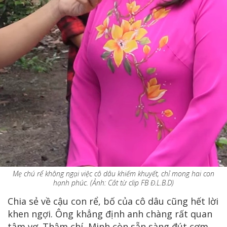
Mẹ chú rể không ngại việc cô dâu khiếm khuyết, chỉ mong hai con
hạnh phúc. (Ảnh: Cắt từ clip FB Đ.L.B.D)
Chia sẻ về cậu con rể, bố của cô dâu cũng hết lời
khen ngợi. Ông khẳng định anh chàng rất quan
tâm vợ. Thậm chí, Minh còn sẵn sàng đút cơm