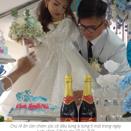
Chú rể ân cần chăm sóc cô dâu từng ly từng tí một trong ngày