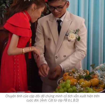
Chuyện tình của cặp đôi đã chứng minh cổ tích vẫn xuất hiện trên
cuộc đời. (Ảnh: Cắt từ clip FB Đ.L.B.D)