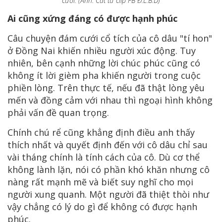
cưới. (Ảnh: Cắt từ clip FB Đ.L.B.D)
Ai cũng xứng đáng có được hạnh phúc
Câu chuyện đám cưới cổ tích của cô dâu "tí hon"
ở Đồng Nai khiến nhiều người xúc động. Tuy
nhiên, bên cạnh những lời chúc phúc cũng có
không ít lời gièm pha khiến người trong cuộc
phiền lòng. Trên thực tế, nếu đã thật lòng yêu
mến và đồng cảm với nhau thì ngoại hình không
phải vấn đề quan trọng.
Chính chú rể cũng khẳng định điều anh thấy
thích nhất và quyết định đến với cô dâu chỉ sau
vài tháng chính là tính cách của cô. Dù cơ thể
không lành lặn, nói có phần khó khăn nhưng cô
nàng rất mạnh mẽ và biết suy nghĩ cho mọi
người xung quanh. Một người đã thiệt thòi như
vậy chẳng có lý do gì để không có được hạnh
phúc.