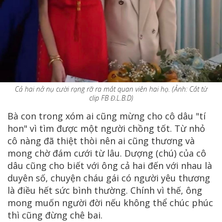
Cả hai nở nụ cười rạng rỡ ra mắt quan viên hai họ. (Ảnh: Cắt từ
clip FB Đ.L.B.D)
Bà con trong xóm ai cũng mừng cho cô dâu "tí
hon" vì tìm được một người chồng tốt. Từ nhỏ
cô nàng đã thiệt thòi nên ai cũng thương và
mong chờ đám cưới từ lâu. Dượng (chú) của cô
dâu cũng cho biết với ông cả hai đến với nhau là
duyên số, chuyện cháu gái có người yêu thương
là điều hết sức bình thường. Chính vì thế, ông
mong muốn người đời nếu không thể chúc phúc
thì cũng đừng chê bai.