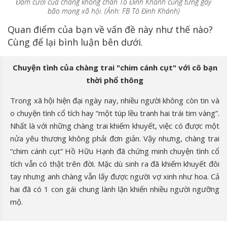
Đám cưới của chàng không chân Tô Đình Khánh cũng từng gây
bão mạng xã hội. (Ảnh: FB Tô Đình Khánh)
Quan điểm của bạn về vấn đề này như thế nào?
Cùng để lại bình luận bên dưới.
Chuyện tình của chàng trai "chim cánh cụt" với cô bạn
thời phổ thông
Trong xã hội hiện đại ngày nay, nhiều người không còn tin và
o chuyện tình cổ tích hay “một túp lều tranh hai trái tim vàng”.
Nhất là với những chàng trai khiếm khuyết, việc có được một
nửa yêu thương không phải đơn giản. Vậy nhưng, chàng trai
“chim cánh cụt” Hồ Hữu Hạnh đã chứng minh chuyện tình cổ
tích vẫn có thật trên đời. Mặc dù sinh ra đã khiếm khuyết đôi
tay nhưng anh chàng vẫn lấy được người vợ xinh như hoa. Cả
hai đã có 1 con gái chung lành lặn khiến nhiều người ngưỡng
mộ.