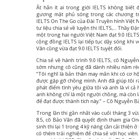
Ắt hẳn ít ai trong giới IELTS không biết
gương mặt phủ sóng trong các chương tr
IELTS On The Go của Đài Truyền hình Việt N
tư liệu chia sẻ về luyện thi IELTS,… Thầy 
một trong hai người Việt Nam đạt 9.0 IELTS 
cộng đồng IELTS lại tiếp tục dậy sóng khi
Vân cũng vừa đạt 9.0 IELTS tuyệt đối.
Chia sẻ về hành trình 9.0 IELTS, cô Nguyễn
sớm nhưng cô cũng đã dành nhiều năm rèn 
“Tôi nghĩ là bản thân may mắn khi có cơ h
được gặp gỡ chồng mình. Anh đã giúp tôi rấ
phát điểm tình yêu giữa tôi và anh là vì cả
anh không chỉ là một người chồng, mà còn là
để đạt được thành tích này.” – Cô Nguyễn B
Trong lần thi gần nhất vào cuối tháng 3 vừa
8.5, cô Bảo Vân đã quyết định tham gia One
sinh thi lại 1 trong 4 kỹ năng cần cải thiện ở
có thêm trải nghiệm để chia sẻ với học viên