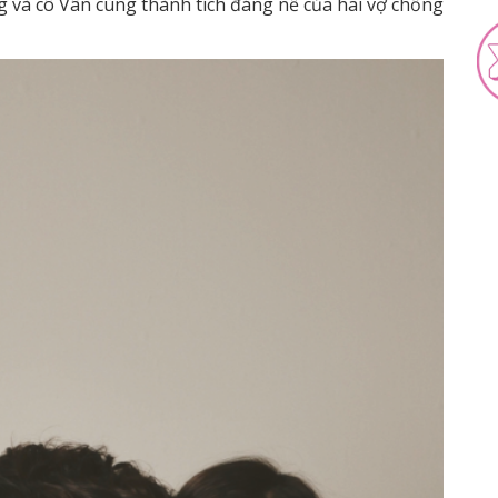
g và cô Vân cùng thành tích đáng nể của hai vợ chồng