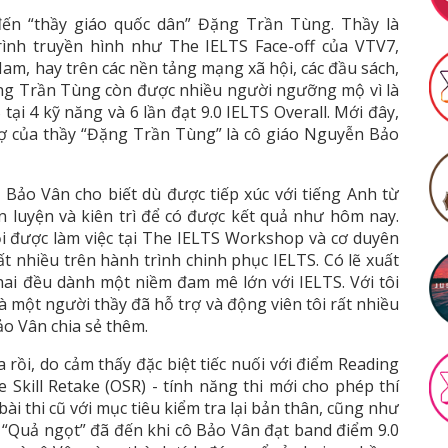
 đến “thầy giáo quốc dân” Đặng Trần Tùng. Thầy là
ình truyền hình như The IELTS Face-off của VTV7,
am, hay trên các nền tảng mạng xã hội, các đầu sách,
Đặng Trần Tùng còn được nhiều người ngưỡng mộ vì là
tại 4 kỹ năng và 6 lần đạt 9.0 IELTS Overall. Mới đây,
 vợ của thầy “Đặng Trần Tùng” là cô giáo Nguyễn Bảo
 Bảo Vân cho biết dù được tiếp xúc với tiếng Anh từ
luyện và kiên trì để có được kết quả như hôm nay.
ội được làm việc tại The IELTS Workshop và cơ duyên
t nhiều trên hành trình chinh phục IELTS. Có lẽ xuất
 hai đều dành một niềm đam mê lớn với IELTS. Với tôi
 một người thầy đã hỗ trợ và động viên tôi rất nhiều
ảo Vân chia sẻ thêm.
 rồi, do cảm thấy đặc biệt tiếc nuối với điểm Reading
 Skill Retake (OSR) - tính năng thi mới cho phép thí
 bài thi cũ với mục tiêu kiểm tra lại bản thân, cũng như
. “Quả ngọt” đã đến khi cô Bảo Vân đạt band điểm 9.0