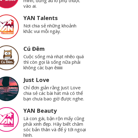
mình, đừng âu lo phụ thuộc
vào ai.
YAN Talents
Nơi chia sẻ những khoảnh
khắc vui mỗi ngày.
Cú Đêm
Cuộc sống mà nhạt nhẽo quá
thì còn gọi là sống nữa phải
không các bạn êiiiiii
Just Love
Chỉ đơn giản rằng Just Love
chia sẻ các bài hát mà có thể
bạn chưa bao giờ được nghe.
YAN Beauty
Là con gái, bận rộn mấy cũng
phải xinh đẹp. Hãy biết chăm
sóc bản thân và để ý tới ngoại
hình.