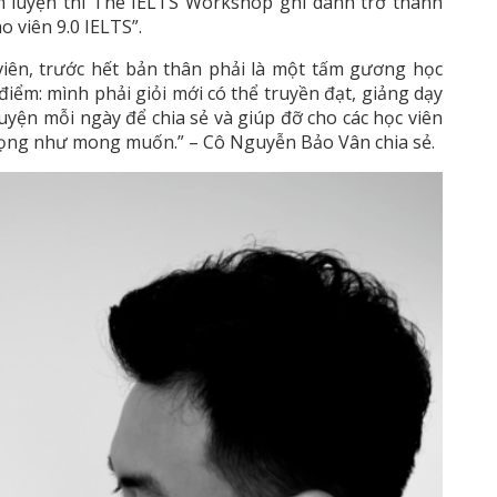
âm luyện thi The IELTS Workshop ghi danh trở thành
o viên 9.0 IELTS”.
viên, trước hết bản thân phải là một tấm gương học
iểm: mình phải giỏi mới có thể truyền đạt, giảng dạy
 luyện mỗi ngày để chia sẻ và giúp đỡ cho các học viên
ọng như mong muốn.” – Cô Nguyễn Bảo Vân chia sẻ.