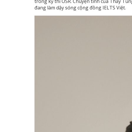
trong kỳ thi OSR. Chuyện tình của Thầy Tùn
đang làm dậy sóng cộng đồng IELTS Việt.