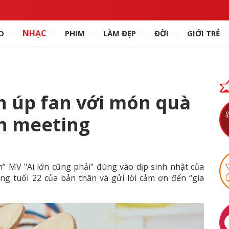
NHẠC
O
PHIM
LÀM ĐẸP
ĐỜI
GIỚI TRẺ
 úp fan với món quà
an meeting
h” MV "Ai lớn cũng phải" đúng vào dịp sinh nhật của
ng tuổi 22 của bản thân và gửi lời cảm ơn đến “gia