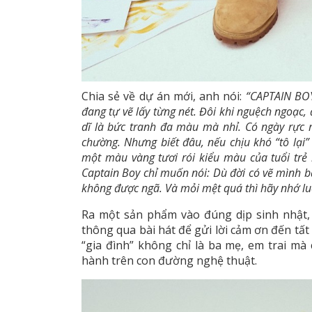
Chia sẻ về dự án mới, anh nói:
“CAPTAIN BO
đang tự vẽ lấy từng nét. Đôi khi nguệch ngoạc,
dĩ là bức tranh đa màu mà nhỉ. Có ngày rực 
chường. Nhưng biết đâu, nếu chịu khó “tô lại” 
một màu vàng tươi rói kiểu màu của tuổi trẻ
Captain Boy chỉ muốn nói: Dù đời có vẽ mình 
không được ngã. Và mỏi mệt quá thì hãy nhớ lu
Ra một sản phẩm vào đúng dịp sinh nhật
thông qua bài hát để gửi lời cảm ơn đến tấ
“gia đình” không chỉ là ba mẹ, em trai mà
hành trên con đường nghệ thuật.