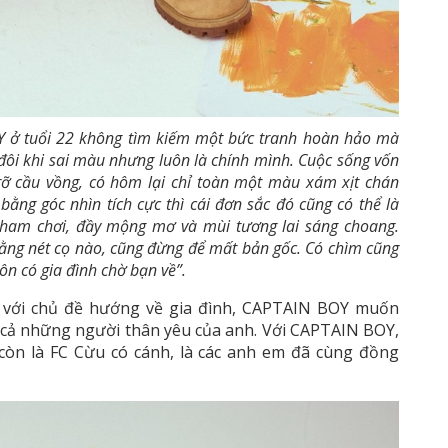
Y
ở tuổi 22 không tìm kiếm một bức tranh hoàn hảo mà
 đôi khi sai màu nhưng luôn là chính mình. Cuộc sống vốn
rỡ cầu vồng, có hôm lại chỉ toàn một màu xám xịt chán
bằng góc nhìn tích cực thì cái đơn sắc đó cũng có thể là
 ham chơi, đầy mộng mơ và mùi tương lai sáng choang.
bằng nét cọ nào, cũng đừng để mất bản gốc. Có chìm cũng
ôn có gia đình chờ bạn về”.
, với chủ đề hướng về gia đình, CAPTAIN BOY muốn
t cả những người thân yêu của anh. Với CAPTAIN BOY,
 còn là FC Cừu có cánh, là các anh em đã cùng đồng