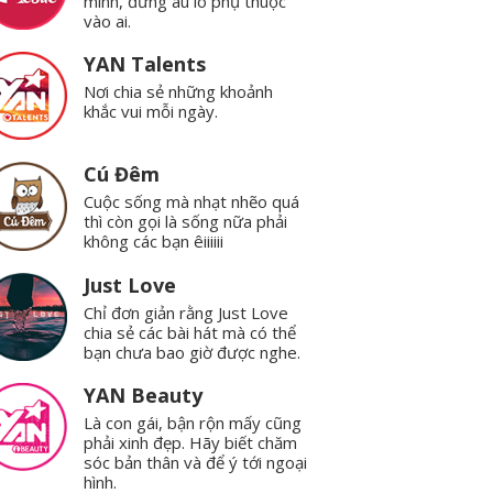
mình, đừng âu lo phụ thuộc
vào ai.
YAN Talents
Nơi chia sẻ những khoảnh
khắc vui mỗi ngày.
Cú Đêm
Cuộc sống mà nhạt nhẽo quá
thì còn gọi là sống nữa phải
không các bạn êiiiiii
Just Love
Chỉ đơn giản rằng Just Love
chia sẻ các bài hát mà có thể
bạn chưa bao giờ được nghe.
YAN Beauty
Là con gái, bận rộn mấy cũng
phải xinh đẹp. Hãy biết chăm
sóc bản thân và để ý tới ngoại
hình.