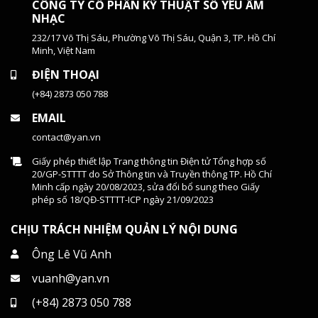
CÔNG TY CỔ PHẦN KỸ THUẬT SỐ YÊU ÂM
NHẠC
232/17 Võ Thị Sáu, Phường Võ Thị Sáu, Quận 3, TP. Hồ Chí
Minh, Việt Nam
ĐIỆN THOẠI
(+84) 2873 050 788
EMAIL
contact@yan.vn
Giấy phép thiết lập Trang thông tin Điện tử Tổng hợp số
20/GP-STTTT do Sở Thông tin và Truyền thông TP. Hồ Chí
Minh cấp ngày 20/08/2023, sửa đổi bổ sung theo Giấy
phép số 18/QĐ-STTTT-ICP ngày 21/09/2023
CHỊU TRÁCH NHIỆM QUẢN LÝ NỘI DUNG
Ông Lê Vũ Anh
vuanh@yan.vn
(+84) 2873 050 788