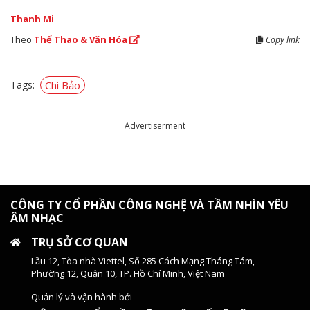
Thanh Mi
Theo
Thể Thao & Văn Hóa
Copy link
Tags:
Chi Bảo
Advertiserment
CÔNG TY CỔ PHẦN CÔNG NGHỆ VÀ TẦM NHÌN YÊU
ÂM NHẠC
TRỤ SỞ CƠ QUAN
Lầu 12, Tòa nhà Viettel, Số 285 Cách Mạng Tháng Tám,
Phường 12, Quận 10, TP. Hồ Chí Minh, Việt Nam
Quản lý và vận hành bởi