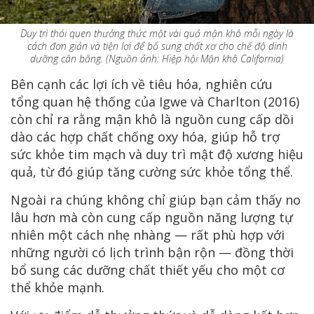
Duy trì thói quen thưởng thức một vài quả mận khô mỗi ngày là
cách đơn giản và tiện lợi để bổ sung chất xơ cho chế độ dinh
dưỡng cân bằng. (Nguồn ảnh: Hiệp hội Mận khô California)
Bên cạnh các lợi ích về tiêu hóa, nghiên cứu
tổng quan hệ thống của Igwe và Charlton (2016)
còn chỉ ra rằng mận khô là nguồn cung cấp dồi
dào các hợp chất chống oxy hóa, giúp hỗ trợ
sức khỏe tim mạch và duy trì mật độ xương hiệu
quả, từ đó giúp tăng cường sức khỏe tổng thể.
Ngoài ra chúng không chỉ giúp bạn cảm thấy no
lâu hơn mà còn cung cấp nguồn năng lượng tự
nhiên một cách nhẹ nhàng — rất phù hợp với
những người có lịch trình bận rộn — đồng thời
bổ sung các dưỡng chất thiết yếu cho một cơ
thể khỏe mạnh.