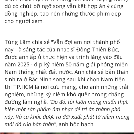
dù có chút bỡ ngỡ song vẫn kết hợp ăn ý cùng
đồng nghiệp, tạo nên những thước phim đẹp
cho người xem.
Tùng Lâm chia sẻ "Vẫn đợi em nơi thành phố
này" là sáng tác của nhạc sĩ Đông Thiên Đức,
được anh ấp ủ thực hiện và trình làng vào đầu
năm 2025 - dịp kỷ niệm 50 năm giải phóng miền
Nam thống nhất đất nước. Anh chia sẻ bản thân
sinh ra ở Bắc Ninh song sau khi chọn Nam tiến
thì TP.HCM là nơi cưu mang, cho anh những trải
nghiệm, những kỷ niệm khó quên trong chặng
đường làm nghề.
“Do đó, tôi luôn mong muốn thực
hiện một sản phẩm âm nhạc để tri ân thành phố
này. Và ca khúc được ra đời xuất phát từ niềm mong
mỏi đó của bản thân”
, anh bộc bạch.