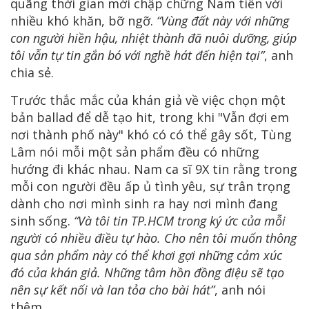
quãng thời gian mới chập chững Nam tiến với
nhiều khó khăn, bỡ ngỡ.
“Vùng đất này với những
con người hiền hậu, nhiệt thành đã nuôi dưỡng, giúp
tôi vẫn tự tin gắn bó với nghề hát đến hiện tại”
, anh
chia sẻ.
Trước thắc mắc của khán giả về việc chọn một
bản ballad để dễ tạo hit, trong khi "Vẫn đợi em
nơi thành phố này" khó có có thể gây sốt, Tùng
Lâm nói mỗi một sản phẩm đều có những
hướng đi khác nhau. Nam ca sĩ 9X tin rằng trong
mỗi con người đều ấp ủ tình yêu, sự trân trọng
dành cho nơi mình sinh ra hay nơi mình đang
sinh sống.
“Và tôi tin TP.HCM trong ký ức của mỗi
người có nhiều điều tự hào. Cho nên tôi muốn thông
qua sản phẩm này có thể khơi gợi những cảm xúc
đó của khán giả. Những tâm hồn đồng điệu sẽ tạo
nên sự kết nối và lan tỏa cho bài hát”
, anh nói
thêm.