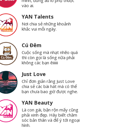
mình, đừng âu lo phụ thuộc
vào ai.
YAN Talents
Nơi chia sẻ những khoảnh
khắc vui mỗi ngày.
Cú Đêm
Cuộc sống mà nhạt nhẽo quá
thì còn gọi là sống nữa phải
không các bạn êiiiiii
Just Love
Chỉ đơn giản rằng Just Love
chia sẻ các bài hát mà có thể
bạn chưa bao giờ được nghe.
YAN Beauty
Là con gái, bận rộn mấy cũng
phải xinh đẹp. Hãy biết chăm
sóc bản thân và để ý tới ngoại
hình.