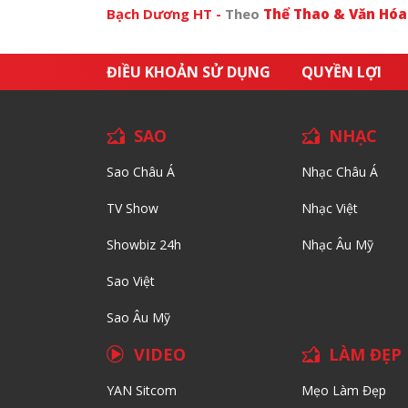
Bạch Dương HT -
Theo
Thể Thao & Văn Hó
ĐIỀU KHOẢN SỬ DỤNG
QUYỀN LỢI
SAO
NHẠC
Sao Châu Á
Nhạc Châu Á
TV Show
Nhạc Việt
Showbiz 24h
Nhạc Âu Mỹ
Sao Việt
Sao Âu Mỹ
VIDEO
LÀM ĐẸP
YAN Sitcom
Mẹo Làm Đẹp