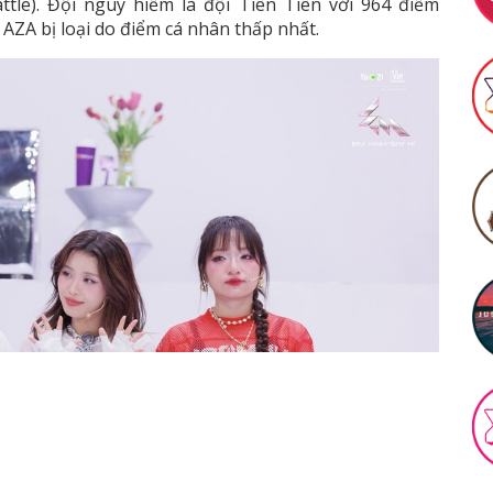
tle). Đội nguy hiểm là đội Tiên Tiên với 964 điểm
AZA bị loại do điểm cá nhân thấp nhất.