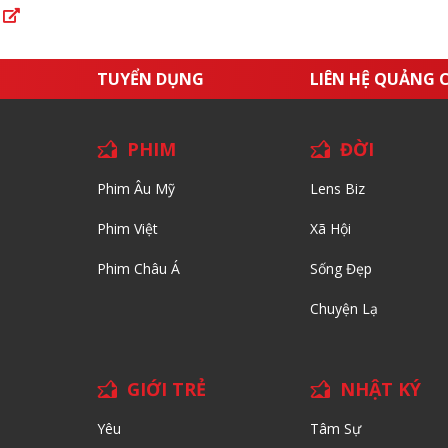
a
TUYỂN DỤNG
LIÊN HỆ QUẢNG 
PHIM
ĐỜI
Phim Âu Mỹ
Lens Biz
Phim Việt
Xã Hội
Phim Châu Á
Sống Đẹp
Chuyện Lạ
GIỚI TRẺ
NHẬT KÝ
Yêu
Tâm Sự