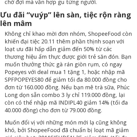
chờ đợi mà vẫn hợp gu từng người.
Ưu đãi “vuýp” lên sàn, tiệc rộn ràng
lên mâm
Không chỉ khao mời đơn nhóm, ShopeeFood còn
khiến đại tiệc 20.11 thêm phần thịnh soạn với
loạt ưu đãi hấp dẫn giảm đến 50% từ các
thương hiệu ẩm thực được giới trẻ săn đón. Bạn
muốn thưởng thức gà rán giòn rụm, có ngay
Popeyes với deal mua 1 tặng 1, hoặc nhập mã
SPFPOPEYES80 để giảm tối đa 80.000 đồng cho
đơn từ 160.000 đồng. Nếu bạn mê trà sữa, Phúc
Long dọn sẵn combo 3 ly chỉ 119.000 đồng, lại
còn có thể nhập mã INDIPL40 giảm 14% (tối đa
40.000 đồng) cho đơn từ 79.000 đồng.
Muốn đổi vị với những món mới lạ cũng không
khó, bởi ShopeeFood đã chuẩn bị loạt mã giảm