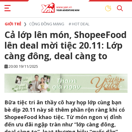
GIỚI TRẺ
CỘNG ĐỒNG MẠNG
#
HOT DEAL
Cả lớp lên món, ShopeeFood
lên deal mời tiệc 20.11: Lớp
càng đông, deal càng to
20:00 19/11/2025
Bữa tiệc tri ân thầy cô hay họp lớp cùng bạn
bè dịp 20.11 này sẽ thêm phần rộn ràng khi có
ShopeeFood khao tiệc. Từ món ngon vị đỉnh
đến ưu đãi ngập tràn như “lớp càng đông,
deal càng to”, loạt thương hiệu “quốc dân”