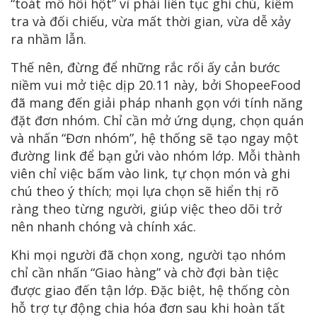
“toát mồ hôi hột” vì phải liên tục ghi chú, kiểm
tra và đối chiếu, vừa mất thời gian, vừa dễ xảy
ra nhầm lẫn.
Thế nên, đừng để những rắc rối ấy cản bước
niềm vui mở tiệc dịp 20.11 này, bởi ShopeeFood
đã mang đến giải pháp nhanh gọn với tính năng
đặt đơn nhóm. Chỉ cần mở ứng dụng, chọn quán
và nhấn “Đơn nhóm”, hệ thống sẽ tạo ngay một
đường link để bạn gửi vào nhóm lớp. Mỗi thành
viên chỉ việc bấm vào link, tự chọn món và ghi
chú theo ý thích; mọi lựa chọn sẽ hiển thị rõ
ràng theo từng người, giúp việc theo dõi trở
nên nhanh chóng và chính xác.
Khi mọi người đã chọn xong, người tạo nhóm
chỉ cần nhấn “Giao hàng” và chờ đợi bàn tiệc
được giao đến tận lớp. Đặc biệt, hệ thống còn
hỗ trợ tự động chia hóa đơn sau khi hoàn tất