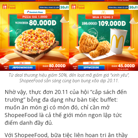
Từ deal thương hiệu giảm 50%, đến loạt mã giảm giá “xinh yêu”,
ShopeeFood sẵn sàng cùng bạn bung xõa dịp 20.11.
Nhờ vậy, thực đơn 20.11 của hội “cắp sách đến
trường” bỗng đa dạng như bàn tiệc buffet:
muốn ăn món gì có món đó, chỉ cần mở
ShopeeFood là cả thế giới món ngon lập tức
điểm danh đầy đủ.
Với ShopeeFood, bữa tiệc liên hoan tri ân thầy