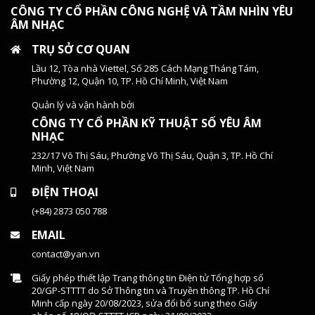
CÔNG TY CỔ PHẦN CÔNG NGHỆ VÀ TẦM NHÌN YÊU
ÂM NHẠC
TRỤ SỞ CƠ QUAN
Lầu 12, Tòa nhà Viettel, Số 285 Cách Mạng Tháng Tám,
Phường 12, Quận 10, TP. Hồ Chí Minh, Việt Nam
Quản lý và vận hành bởi
CÔNG TY CỔ PHẦN KỸ THUẬT SỐ YÊU ÂM
NHẠC
232/17 Võ Thị Sáu, Phường Võ Thị Sáu, Quận 3, TP. Hồ Chí
Minh, Việt Nam
ĐIỆN THOẠI
(+84) 2873 050 788
EMAIL
contact@yan.vn
Giấy phép thiết lập Trang thông tin Điện tử Tổng hợp số
20/GP-STTTT do Sở Thông tin và Truyền thông TP. Hồ Chí
Minh cấp ngày 20/08/2023, sửa đổi bổ sung theo Giấy