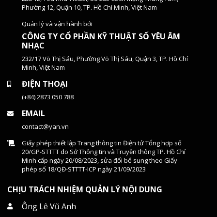
Phường 12, Quận 10, TP. Hồ Chí Minh, Việt Nam
Quản lý và vận hành bởi
CÔNG TY CỔ PHẦN KỸ THUẬT SỐ YÊU ÂM
NHẠC
232/17 Võ Thị Sáu, Phường Võ Thị Sáu, Quận 3, TP. Hồ Chí
Minh, Việt Nam
ĐIỆN THOẠI
(+84) 2873 050 788
EMAIL
contact@yan.vn
Giấy phép thiết lập Trang thông tin Điện tử Tổng hợp số
20/GP-STTTT do Sở Thông tin và Truyền thông TP. Hồ Chí
Minh cấp ngày 20/08/2023, sửa đổi bổ sung theo Giấy
phép số 18/QĐ-STTTT-ICP ngày 21/09/2023
CHỊU TRÁCH NHIỆM QUẢN LÝ NỘI DUNG
Ông Lê Vũ Anh