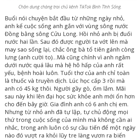
Chân dung chàng trai chủ kênh TikTok Bình Tĩnh Sống.
Buổi nói chuyện bắt đầu từ những ngày nhỏ,
anh kể cuộc sống anh gắn với vùng sông nước
Đồng bằng sông Cửu Long. Hồi nhỏ anh bị đuối
nước hai lần. Sau đó được người ta vớt lên mà
may sao sống lại, chắc ông bà tổ tiên gánh còng
lưng (anh cười to)…Mà cũng chính vì anh ngâm
dưới nước quá lâu mà hệ hô hấp của anh rất
yếu, bệnh hoài luôn. Tuổi thơ của anh chỉ toàn
là thuốc và truyền dịch. Lúc học cấp 3 rồi mà
anh có 45 kg thôi. Người gầy gò, ốm lắm. Mãi
sau này khi lên đại học sức khỏe anh mới ổn hơn
cho đến bây giờ. Gia đình anh có 6 anh chị em.
Nhưng từ nhỏ anh đã tự lập, tự chủ động mọi
thứ trong cuộc sống của mình mà không cần ai
nhắc, trong anh luôn có sự cầu tiến để một ngày
nào đó vượt ra khỏi lũy tre làng vươn ra biển