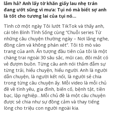
lắm hả? Anh lấy tờ khăn giấy lau nhẹ trán
đang ướt sũng vì mưa: Tụi nó mà biết sợ anh
là tốt cho tương lai của tụi nó…
Tình cờ một ngày Tôi lướt TikTok và thấy anh,
cái tên Bình Tĩnh Sống cùng “Chuỗi series Từ
những câu chuyện thường ngày – Nơi lắng nghe,
đồng cảm và không phán xét”. Tôi tò mò vào
trang của anh. Ấn tượng đầu tiên của tôi là một
chàng trai ngoài 30 sâu sắc, mũi cao, đôi mắt có
vẻ đượm buồn. Từng câu anh nói thấm đẫm sự
từng trải, hiểu chuyện, hiểu người. Anh là người
dẫn chuyện, là người kết nối, là người sẻ chia
trong từng câu chuyện ấy. Mỗi video là mỗi chủ
đề về tình yêu, gia đình, biến cố, bệnh tật, tiền
bạc, lập nghiệp…Mỗi chủ đề là một câu chuyện
được sẻ chia như sự đồng cảm và thay tiếng
lòng cho triệu con người ngoài kia.