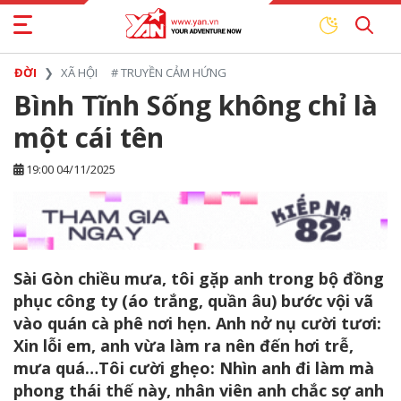
ĐỜI
XÃ HỘI
#
TRUYỀN CẢM HỨNG
Bình Tĩnh Sống không chỉ là
một cái tên
19:00 04/11/2025
Sài Gòn chiều mưa, tôi gặp anh trong bộ đồng
phục công ty (áo trắng, quần âu) bước vội vã
vào quán cà phê nơi hẹn. Anh nở nụ cười tươi:
Xin lỗi em, anh vừa làm ra nên đến hơi trễ,
mưa quá…Tôi cười ghẹo: Nhìn anh đi làm mà
phong thái thế này, nhân viên anh chắc sợ anh