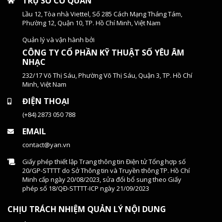
TRỤ SỞ CƠ QUAN
Lầu 12, Tòa nhà Viettel, Số 285 Cách Mạng Tháng Tám,
Phường 12, Quận 10, TP. Hồ Chí Minh, Việt Nam
Quản lý và vận hành bởi
CÔNG TY CỔ PHẦN KỸ THUẬT SỐ YÊU ÂM
NHẠC
232/17 Võ Thị Sáu, Phường Võ Thị Sáu, Quận 3, TP. Hồ Chí
Minh, Việt Nam
ĐIỆN THOẠI
(+84) 2873 050 788
EMAIL
contact@yan.vn
Giấy phép thiết lập Trang thông tin Điện tử Tổng hợp số
20/GP-STTTT do Sở Thông tin và Truyền thông TP. Hồ Chí
Minh cấp ngày 20/08/2023, sửa đổi bổ sung theo Giấy
phép số 18/QĐ-STTTT-ICP ngày 21/09/2023
CHỊU TRÁCH NHIỆM QUẢN LÝ NỘI DUNG