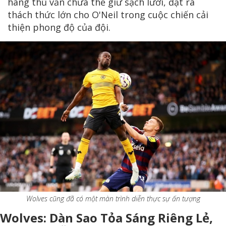
hàng thủ vẫn chưa thể giữ sạch lưới, đặt ra
thách thức lớn cho O'Neil trong cuộc chiến cải
thiện phong độ của đội.
Wolves cũng đã có một màn trình diễn thực sự ấn tượng
Wolves: Dàn Sao Tỏa Sáng Riêng Lẻ,