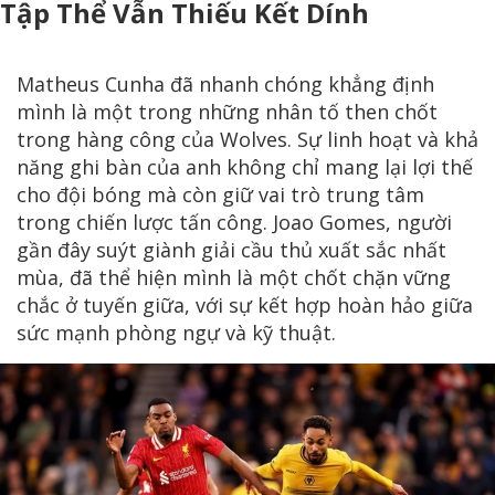
Tập Thể Vẫn Thiếu Kết Dính
Matheus Cunha đã nhanh chóng khẳng định
mình là một trong những nhân tố then chốt
trong hàng công của Wolves. Sự linh hoạt và khả
năng ghi bàn của anh không chỉ mang lại lợi thế
cho đội bóng mà còn giữ vai trò trung tâm
trong chiến lược tấn công. Joao Gomes, người
gần đây suýt giành giải cầu thủ xuất sắc nhất
mùa, đã thể hiện mình là một chốt chặn vững
chắc ở tuyến giữa, với sự kết hợp hoàn hảo giữa
sức mạnh phòng ngự và kỹ thuật.