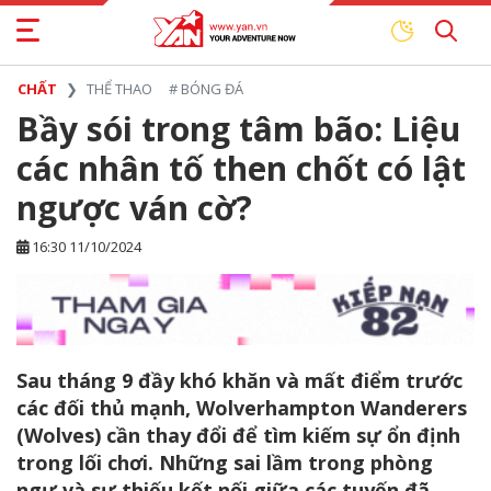
CHẤT
THỂ THAO
#
BÓNG ĐÁ
Bầy sói trong tâm bão: Liệu
các nhân tố then chốt có lật
ngược ván cờ?
16:30 11/10/2024
Sau tháng 9 đầy khó khăn và mất điểm trước
các đối thủ mạnh, Wolverhampton Wanderers
(Wolves) cần thay đổi để tìm kiếm sự ổn định
trong lối chơi. Những sai lầm trong phòng
ngự và sự thiếu kết nối giữa các tuyến đã