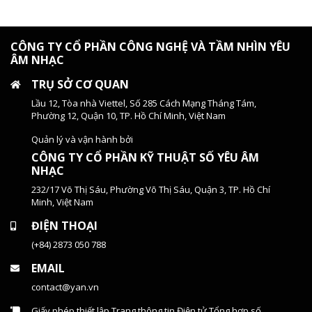
CÔNG TY CỔ PHẦN CÔNG NGHỆ VÀ TẦM NHÌN YÊU
ÂM NHẠC
TRỤ SỞ CƠ QUAN
Lầu 12, Tòa nhà Viettel, Số 285 Cách Mạng Tháng Tám,
Phường 12, Quận 10, TP. Hồ Chí Minh, Việt Nam
Quản lý và vận hành bởi
CÔNG TY CỔ PHẦN KỸ THUẬT SỐ YÊU ÂM
NHẠC
232/17 Võ Thị Sáu, Phường Võ Thị Sáu, Quận 3, TP. Hồ Chí
Minh, Việt Nam
ĐIỆN THOẠI
(+84) 2873 050 788
EMAIL
contact@yan.vn
Giấy phép thiết lập Trang thông tin Điện tử Tổng hợp số