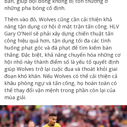
bản, giúp đội bóng không bị tổn thương ở
những pha bóng cố định.
Thêm vào đó, Wolves cũng cần cải thiện khả
năng tận dụng cơ hội ở mặt trận tấn công. HLV
Gary O'Neil sẽ phải xây dựng chiến thuật tấn
công hiệu quả hơn, tận dụng tối đa các tình
huống phạt góc và đá phạt để tìm kiếm bàn
thắng. Đặc biệt, khả năng chuyển hóa những cơ
hội nhỏ này thành điểm số là yếu tố quyết định
giúp Wolves trở lại cuộc đua và thoát khỏi giai
đoạn khó khăn. Nếu Wolves có thể cải thiện cả
khâu phòng ngự và tấn công, họ hoàn toàn có
thể thay đổi vận mệnh trong phần còn lại của
mùa giải.