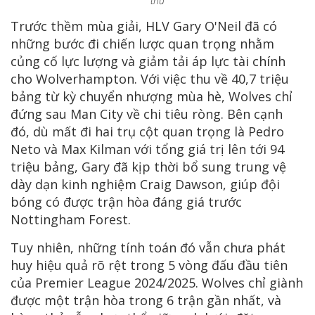
thủ
Trước thềm mùa giải, HLV Gary O'Neil đã có
những bước đi chiến lược quan trọng nhằm
củng cố lực lượng và giảm tải áp lực tài chính
cho Wolverhampton. Với việc thu về 40,7 triệu
bảng từ kỳ chuyển nhượng mùa hè, Wolves chỉ
đứng sau Man City về chi tiêu ròng. Bên cạnh
đó, dù mất đi hai trụ cột quan trọng là Pedro
Neto và Max Kilman với tổng giá trị lên tới 94
triệu bảng, Gary đã kịp thời bổ sung trung vệ
dày dạn kinh nghiệm Craig Dawson, giúp đội
bóng có được trận hòa đáng giá trước
Nottingham Forest.
Tuy nhiên, những tính toán đó vẫn chưa phát
huy hiệu quả rõ rệt trong 5 vòng đấu đầu tiên
của Premier League 2024/2025. Wolves chỉ giành
được một trận hòa trong 6 trận gần nhất, và