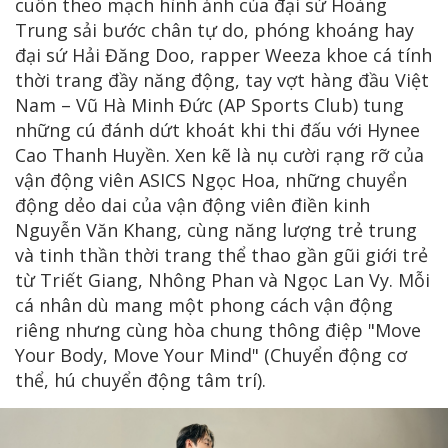
cuốn theo mạch hình ảnh của đại sứ Hoàng
Trung sải bước chân tự do, phóng khoáng hay
đại sứ Hải Đăng Doo, rapper Weeza khoe cá tính
thời trang đầy năng động, tay vợt hàng đầu Việt
Nam – Vũ Hà Minh Đức (AP Sports Club) tung
những cú đánh dứt khoát khi thi đấu với Hynee
Cao Thanh Huyền. Xen kẽ là nụ cười rạng rỡ của
vận động viên ASICS Ngọc Hoa, những chuyển
động dẻo dai của vận động viên điền kinh
Nguyễn Văn Khang, cùng năng lượng trẻ trung
và tinh thần thời trang thể thao gần gũi giới trẻ
từ Triết Giang, Nhông Phan và Ngọc Lan Vy. Mỗi
cá nhân dù mang một phong cách vận động
riêng nhưng cùng hòa chung thông điệp "Move
Your Body, Move Your Mind" (Chuyển động cơ
thể, hú chuyển động tâm trí).