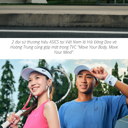
2 đại sứ thương hiệu ASICS tại Việt Nam là Hải Đăng Doo và
Hoàng Trung cũng góp mặt trong TVC "Move Your Body, Move
Your Mind".