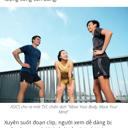
ASICS cho ra mắt TVC chiến dịch "Move Your Body, Move Your
Mind".
Xuyên suốt đoạn clip, người xem dễ dàng bị