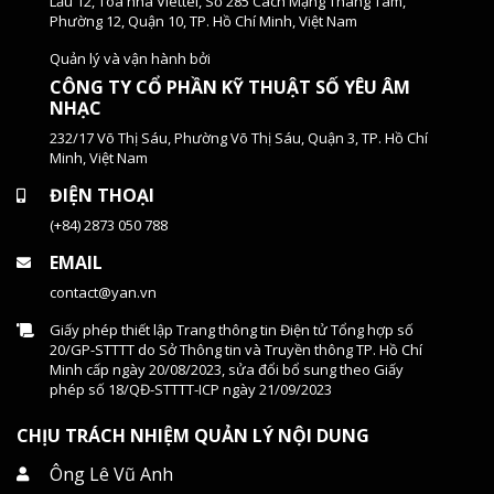
Lầu 12, Tòa nhà Viettel, Số 285 Cách Mạng Tháng Tám,
Phường 12, Quận 10, TP. Hồ Chí Minh, Việt Nam
Quản lý và vận hành bởi
CÔNG TY CỔ PHẦN KỸ THUẬT SỐ YÊU ÂM
NHẠC
232/17 Võ Thị Sáu, Phường Võ Thị Sáu, Quận 3, TP. Hồ Chí
Minh, Việt Nam
ĐIỆN THOẠI
(+84) 2873 050 788
EMAIL
contact@yan.vn
Giấy phép thiết lập Trang thông tin Điện tử Tổng hợp số
20/GP-STTTT do Sở Thông tin và Truyền thông TP. Hồ Chí
Minh cấp ngày 20/08/2023, sửa đổi bổ sung theo Giấy
phép số 18/QĐ-STTTT-ICP ngày 21/09/2023
CHỊU TRÁCH NHIỆM QUẢN LÝ NỘI DUNG
Ông Lê Vũ Anh