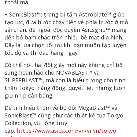
thoải mái.
+ SonicBlast™: trang bị tấm Astroplate™ giúp
tạo lực, đưa bước chạy tiến về phía trước ở mỗi
sải chân, đế ngoài độc quyền Asicsgrip™ mang
đến bộ bám chắc trên nhiều bề mặt địa hình.
Đây là lựa chọn tối ưu khi bạn muốn tập luyện
tốc độ và thi đấu hàng ngày.
Có thể nói, hai đôi giày mới này không chỉ bổ
sung hoàn hảo cho NOVABLAST™ và
SUPERBLAST™, mà còn là biểu tượng cho tinh
thần Tokyo: năng động, quyết liệt nhưng luôn
giữ nhịp cân bằng.
Để tìm hiểu thêm về bộ đôi MegaBlast™ và
SonicBlast™ cũng như các thiết kế của Tokyo
Collection, vui lòng truy
cập:
https://www.asics.com/vn/vi-vn/tokyo-