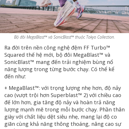
Bộ đôi MegaBlast™ và SonicBlast™ thuộc Tokyo Collection.
Ra đời trên nền công nghệ đệm FF Turbo™
Squared thế hệ mới, bộ đôi MegaBlast™ và
SonicBlast™ mang đến trải nghiệm bùng nổ
năng lượng trong từng bước chạy. Có thể kể
đến như:
+ MegaBlast™: với trọng lượng nhẹ hơn, độ nảy
cao (vượt trội hơn Superblast™ 2) với chiều cao
đế lớn hơn, gia tăng độ nảy và hoàn trả năng
lượng mạnh mẽ trong mỗi bước chạy. Phần thân
giày với chất liệu dệt siêu nhẹ, mang lại độ co
giãn cùng khả năng thông thoáng, nâng cao sự