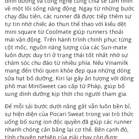
dinh dưỡng và công nghệ cùng chia sẻ tầm nhìn
về một lối sống năng động. Ngay từ những bước
chạy đầu tiên, các runner đã được tiếp thêm sự
tự tin nhờ chiếc áo thun thể thao với kiểu dệt
mini square từ Coolmate giúp runners thoải
mái vận động. Trên hành trình chinh phục từng
cột mốc, nguồn năng lượng của các Sun-mate
luôn được duy trì ở trạng thái tốt nhất nhờ sự
chăm sóc chu đáo từ nhiều phía. Nếu Vinamilk
mang đến thói quen khỏe đẹp qua những dòng
sữa hạt bổ dưỡng, Kiri lại gây ấn tượng với dòng
phô mai MiniSweet cao cấp từ Pháp, giúp bổ
sung dinh dưỡng kịp thời cho người tham gia.
Để mỗi sải bước dưới nắng gắt vẫn luôn bền bỉ,
sự hiện diện của Pocari Sweat trong vai trò thức
uống bổ sung ion độc quyền đã giúp các runner
nhanh chóng cân bằng lại cơ thể. Bên cạnh đó,
tính chuyên nghiệp của giải chạy còn được