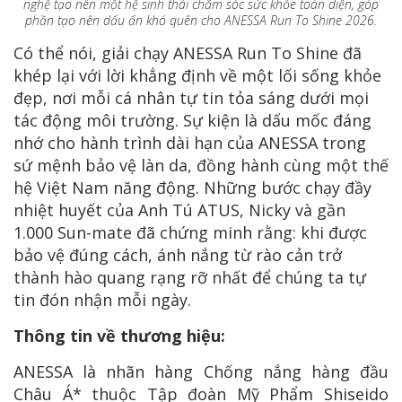
nghệ tạo nên một hệ sinh thái chăm sóc sức khỏe toàn diện, góp
phần tạo nên dấu ấn khó quên cho ANESSA Run To Shine 2026.
Có thể nói, giải chạy ANESSA Run To Shine đã
khép lại với lời khẳng định về một lối sống khỏe
đẹp, nơi mỗi cá nhân tự tin tỏa sáng dưới mọi
tác động môi trường. Sự kiện là dấu mốc đáng
nhớ cho hành trình dài hạn của ANESSA trong
sứ mệnh bảo vệ làn da, đồng hành cùng một thế
hệ Việt Nam năng động. Những bước chạy đầy
nhiệt huyết của Anh Tú ATUS, Nicky và gần
1.000 Sun-mate đã chứng minh rằng: khi được
bảo vệ đúng cách, ánh nắng từ rào cản trở
thành hào quang rạng rỡ nhất để chúng ta tự
tin đón nhận mỗi ngày.
Thông tin về thương hiệu:
ANESSA là nhãn hàng Chống nắng hàng đầu
Châu Á* thuộc Tập đoàn Mỹ Phẩm Shiseido