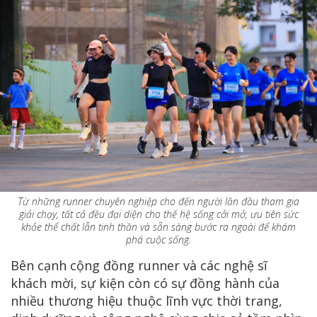
Từ những runner chuyên nghiệp cho đến người lần đầu tham gia
giải chạy, tất cả đều đại diện cho thế hệ sống cởi mở, ưu tiên sức
khỏe thể chất lẫn tinh thần và sẵn sàng bước ra ngoài để khám
phá cuộc sống.
Bên cạnh cộng đồng runner và các nghệ sĩ
khách mời, sự kiện còn có sự đồng hành của
nhiều thương hiệu thuộc lĩnh vực thời trang,