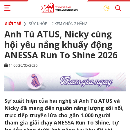
GIỚI TRẺ
SỨC KHỎE
#
KEM CHỐNG NẮNG
Anh Tú ATUS, Nicky cùng
hội yêu nắng khuấy động
ANESSA Run To Shine 2026
14:00 20/05/2026
Sự xuất hiện của hai nghệ sĩ Anh Tú ATUS và
Nicky đã mang đến nguồn năng lượng sôi nổi,
trực tiếp truyền lửa cho gần 1.000 người
tham gia giải chạy ANESSA Run To Shine, tự
tin tỏa sáng dưới ánh nắng tại khu đô thị