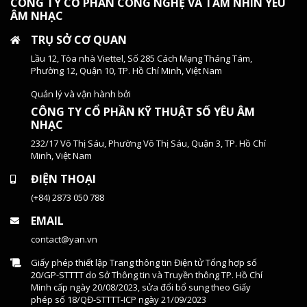
CÔNG TY CỔ PHẦN CÔNG NGHỆ VÀ TẦM NHÌN YÊU
ÂM NHẠC
TRỤ SỞ CƠ QUAN
Lầu 12, Tòa nhà Viettel, Số 285 Cách Mạng Tháng Tám,
Phường 12, Quận 10, TP. Hồ Chí Minh, Việt Nam
Quản lý và vận hành bởi
CÔNG TY CỔ PHẦN KỸ THUẬT SỐ YÊU ÂM
NHẠC
232/17 Võ Thị Sáu, Phường Võ Thị Sáu, Quận 3, TP. Hồ Chí
Minh, Việt Nam
ĐIỆN THOẠI
(+84) 2873 050 788
EMAIL
contact@yan.vn
Giấy phép thiết lập Trang thông tin Điện tử Tổng hợp số
20/GP-STTTT do Sở Thông tin và Truyền thông TP. Hồ Chí
Minh cấp ngày 20/08/2023, sửa đổi bổ sung theo Giấy
phép số 18/QĐ-STTTT-ICP ngày 21/09/2023