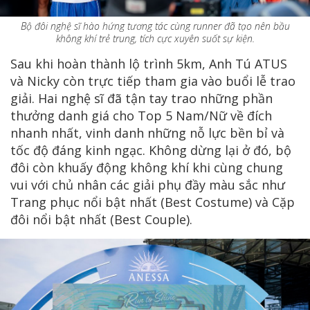
Bộ đôi nghệ sĩ hào hứng tương tác cùng runner đã tạo nên bầu
không khí trẻ trung, tích cực xuyên suốt sự kiện.
Sau khi hoàn thành lộ trình 5km, Anh Tú ATUS
và Nicky còn trực tiếp tham gia vào buổi lễ trao
giải. Hai nghệ sĩ đã tận tay trao những phần
thưởng danh giá cho Top 5 Nam/Nữ về đích
nhanh nhất, vinh danh những nỗ lực bền bỉ và
tốc độ đáng kinh ngạc. Không dừng lại ở đó, bộ
đôi còn khuấy động không khí khi cùng chung
vui với chủ nhân các giải phụ đầy màu sắc như
Trang phục nổi bật nhất (Best Costume) và Cặp
đôi nổi bật nhất (Best Couple).