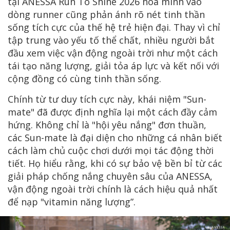
tại ANESSA Run To Shine 2026 hòa mình vào
dòng runner cũng phản ánh rõ nét tinh thần
sống tích cực của thế hệ trẻ hiện đại. Thay vì chỉ
tập trung vào yếu tố thể chất, nhiều người bắt
đầu xem việc vận động ngoài trời như một cách
tái tạo năng lượng, giải tỏa áp lực và kết nối với
cộng đồng có cùng tinh thần sống.
Chính từ tư duy tích cực này, khái niệm "Sun-
mate" đã được định nghĩa lại một cách đầy cảm
hứng. Không chỉ là "hội yêu nắng" đơn thuần,
các Sun-mate là đại diện cho những cá nhân biết
cách làm chủ cuộc chơi dưới mọi tác động thời
tiết. Họ hiểu rằng, khi có sự bảo vệ bền bỉ từ các
giải pháp chống nắng chuyên sâu của ANESSA,
vận động ngoài trời chính là cách hiệu quả nhất
để nạp "vitamin năng lượng”.