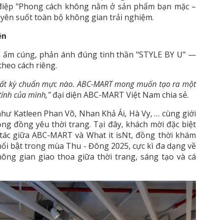
 điệp "Phong cách không nằm ở sản phẩm bạn mặc –
xuyên suốt toàn bộ không gian trải nghiệm.
̣n
n ấm cúng, phản ánh đúng tinh thần "STYLE BY U" —
theo cách riêng.
về bất kỳ chuẩn mực nào. ABC-MART mong muốn tạo ra một
 tính của mình,"
đại diện ABC-MART Việt Nam chia sẻ.
ư Katleen Phan Võ, Nhan Khả Ái, Hà Vy, … cùng giới
ộng đồng yêu thời trang. Tại đây, khách mời đặc biệt
 tác giữa ABC-MART và What it isNt, đồng thời khám
ổi bật trong mùa Thu - Đông 2025, cực kì đa dạng về
hông gian giao thoa giữa thời trang, sáng tạo và cá