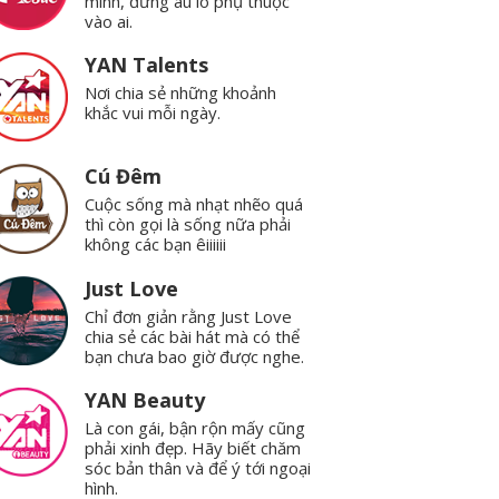
mình, đừng âu lo phụ thuộc
vào ai.
YAN Talents
Nơi chia sẻ những khoảnh
khắc vui mỗi ngày.
Cú Đêm
Cuộc sống mà nhạt nhẽo quá
thì còn gọi là sống nữa phải
không các bạn êiiiiii
Just Love
Chỉ đơn giản rằng Just Love
chia sẻ các bài hát mà có thể
bạn chưa bao giờ được nghe.
YAN Beauty
Là con gái, bận rộn mấy cũng
phải xinh đẹp. Hãy biết chăm
sóc bản thân và để ý tới ngoại
hình.