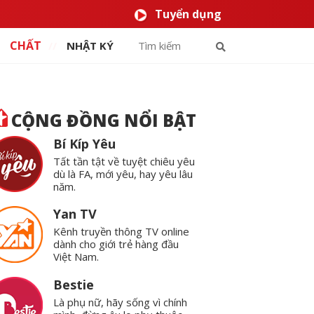
Tuyển dụng
CHẤT
NHẬT KÝ
CỘNG ĐỒNG NỔI BẬT
Bí Kíp Yêu
Tất tần tật về tuyệt chiêu yêu
dù là FA, mới yêu, hay yêu lâu
năm.
Yan TV
Kênh truyền thông TV online
dành cho giới trẻ hàng đầu
Việt Nam.
Bestie
Là phụ nữ, hãy sống vì chính