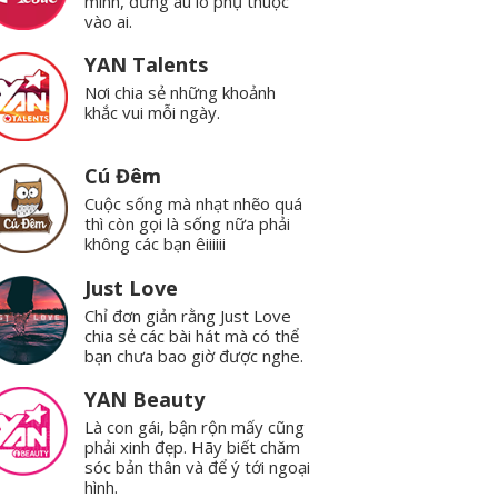
mình, đừng âu lo phụ thuộc
vào ai.
YAN Talents
Nơi chia sẻ những khoảnh
khắc vui mỗi ngày.
Cú Đêm
Cuộc sống mà nhạt nhẽo quá
thì còn gọi là sống nữa phải
không các bạn êiiiiii
Just Love
Chỉ đơn giản rằng Just Love
chia sẻ các bài hát mà có thể
bạn chưa bao giờ được nghe.
YAN Beauty
Là con gái, bận rộn mấy cũng
phải xinh đẹp. Hãy biết chăm
sóc bản thân và để ý tới ngoại
hình.