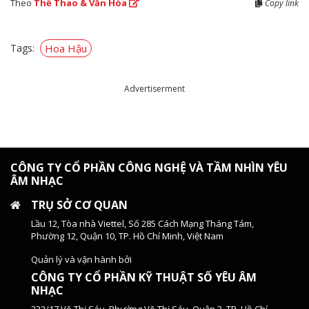
Theo
Thể Thao & Văn Hóa
Copy link
Tags:
Hoa Hậu
Advertiserment
CÔNG TY CỔ PHẦN CÔNG NGHỆ VÀ TẦM NHÌN YÊU
ÂM NHẠC
TRỤ SỞ CƠ QUAN
Lầu 12, Tòa nhà Viettel, Số 285 Cách Mạng Tháng Tám,
Phường 12, Quận 10, TP. Hồ Chí Minh, Việt Nam
Quản lý và vận hành bởi
CÔNG TY CỔ PHẦN KỸ THUẬT SỐ YÊU ÂM
NHẠC
232/17 Võ Thị Sáu, Phường Võ Thị Sáu, Quận 3, TP. Hồ Chí