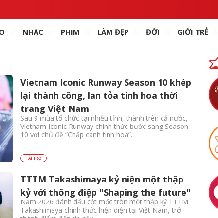
O
NHẠC
PHIM
LÀM ĐẸP
ĐỜI
GIỚI TRẺ
Vietnam Iconic Runway Season 10 khép
lại thành công, lan tỏa tinh hoa thời
trang Việt Nam
Sau 9 mùa tổ chức tại nhiều tỉnh, thành trên cả nước,
Vietnam Iconic Runway chính thức bước sang Season
10 với chủ đề “Chắp cánh tinh hoa”.
TÀI TRỢ
TTTM Takashimaya kỷ niện một thập
kỷ với thông điệp "Shaping the future"
Năm 2026 đánh dấu cột mốc tròn một thập kỷ TTTM
Takashimaya chính thức hiện diện tại Việt Nam, trở