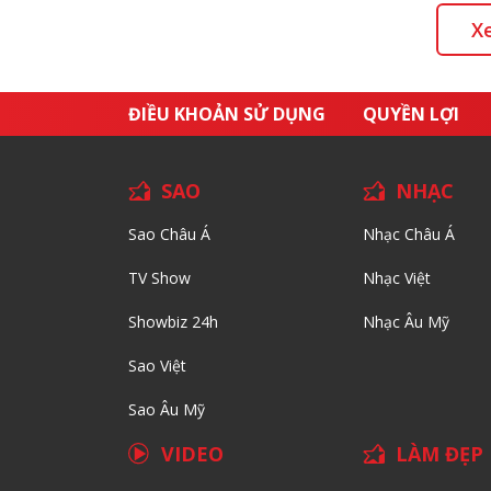
X
ĐIỀU KHOẢN SỬ DỤNG
QUYỀN LỢI
SAO
NHẠC
Sao Châu Á
Nhạc Châu Á
TV Show
Nhạc Việt
Showbiz 24h
Nhạc Âu Mỹ
Sao Việt
Sao Âu Mỹ
VIDEO
LÀM ĐẸP