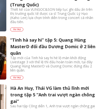
(Trung Quốc)
Thiết kế của VUNGOC&SON tiếp tục ghi dấu ấn trên
thị trường quốc tế được ca sĩ Trung Quốc Lý Hạo
(Kaho Lee) lựa chọn trình diễn trong concert cá nhân
đầu tiên.
TÀI TRỢ
“Tinh hà say hi” tập 5: Quang Hùng
MasterD đối đầu Dương Domic ở 2 liên
quân
Tập mới của Tinh hà say hi hé lộ màn khởi động
Livestage 3 với thể lệ thi đấu hoàn toàn mới, tại đây
Quang Hùng MasterD và Dương Domic đứng đầu 2
liên quân.
TÀI TRỢ
Hà An Huy, Thái VG làm thủ lĩnh mới
trong tập 5 “Anh trai vượt ngàn chông
gai”
Sau hai tập Công diễn 1, Anh trai vượt ngàn chông gai