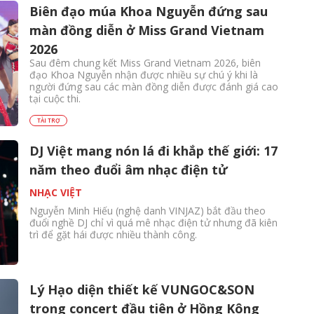
Biên đạo múa Khoa Nguyễn đứng sau
màn đồng diễn ở Miss Grand Vietnam
2026
Sau đêm chung kết Miss Grand Vietnam 2026, biên
đạo Khoa Nguyễn nhận được nhiều sự chú ý khi là
người đứng sau các màn đồng diễn được đánh giá cao
tại cuộc thi.
TÀI TRỢ
DJ Việt mang nón lá đi khắp thế giới: 17
năm theo đuổi âm nhạc điện tử
NHẠC VIỆT
Nguyễn Minh Hiếu (nghệ danh VINJAZ) bắt đầu theo
đuổi nghề DJ chỉ vì quá mê nhạc điện tử nhưng đã kiên
trì để gặt hái được nhiều thành công.
Lý Hạo diện thiết kế VUNGOC&SON
trong concert đầu tiên ở Hồng Kông