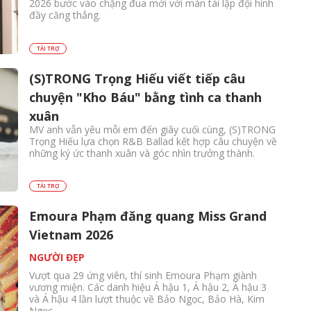
2026 bước vào chặng đua mới với màn tái lập đội hình
đầy căng thẳng.
TÀI TRỢ
(S)TRONG Trọng Hiếu viết tiếp câu
chuyện "Kho Báu" bằng tình ca thanh
xuân
MV anh vẫn yêu mỗi em đến giây cuối cùng, (S)TRONG
Trọng Hiếu lựa chọn R&B Ballad kết hợp câu chuyện về
những ký ức thanh xuân và góc nhìn trưởng thành.
TÀI TRỢ
Emoura Phạm đăng quang Miss Grand
Vietnam 2026
NGƯỜI ĐẸP
Vượt qua 29 ứng viên, thí sinh Emoura Phạm giành
vương miện. Các danh hiệu Á hậu 1, Á hậu 2, Á hậu 3
và Á hậu 4 lần lượt thuộc về Bảo Ngọc, Bảo Hà, Kim
Ngọc,...