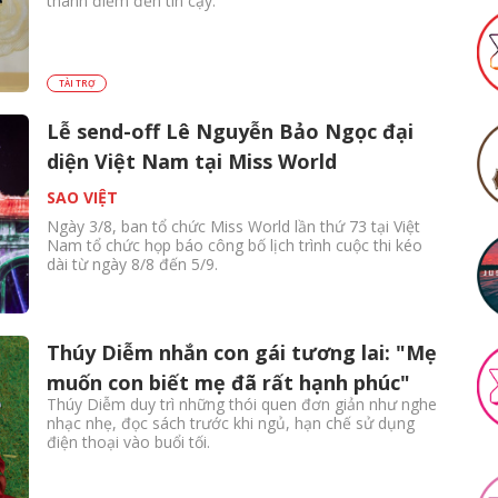
thành điểm đến tin cậy.
TÀI TRỢ
Lễ send-off Lê Nguyễn Bảo Ngọc đại
diện Việt Nam tại Miss World
SAO VIỆT
Ngày 3/8, ban tổ chức Miss World lần thứ 73 tại Việt
Nam tổ chức họp báo công bố lịch trình cuộc thi kéo
dài từ ngày 8/8 đến 5/9.
Thúy Diễm nhắn con gái tương lai: "Mẹ
muốn con biết mẹ đã rất hạnh phúc"
Thúy Diễm duy trì những thói quen đơn giản như nghe
nhạc nhẹ, đọc sách trước khi ngủ, hạn chế sử dụng
điện thoại vào buổi tối.