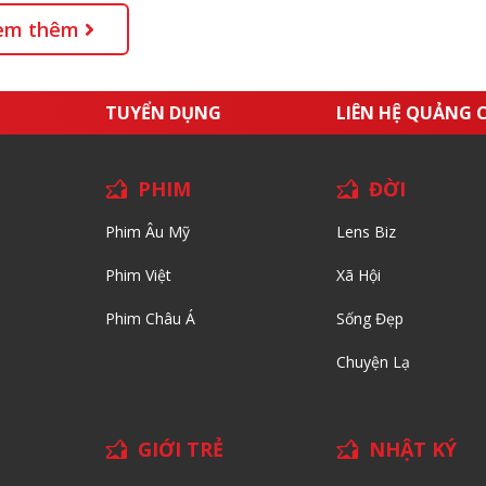
em thêm
TUYỂN DỤNG
LIÊN HỆ QUẢNG 
PHIM
ĐỜI
Phim Âu Mỹ
Lens Biz
Phim Việt
Xã Hội
Phim Châu Á
Sống Đẹp
Chuyện Lạ
GIỚI TRẺ
NHẬT KÝ