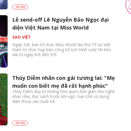
TÀI TRỢ
Lễ send-off Lê Nguyễn Bảo Ngọc đại
diện Việt Nam tại Miss World
SAO VIỆT
Ngày 3/8, ban tổ chức Miss World lần thứ 73 tại Việt
Nam tổ chức họp báo công bố lịch trình cuộc thi kéo
dài từ ngày 8/8 đến 5/9.
Thúy Diễm nhắn con gái tương lai: "Mẹ
muốn con biết mẹ đã rất hạnh phúc"
Thúy Diễm duy trì những thói quen đơn giản như nghe
nhạc nhẹ, đọc sách trước khi ngủ, hạn chế sử dụng
điện thoại vào buổi tối.
TÀI TRỢ