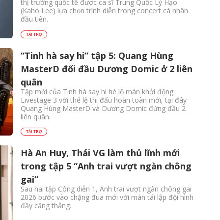
thị trường quốc tế được ca sĩ Trung Quốc Lý Hạo
(Kaho Lee) lựa chọn trình diễn trong concert cá nhân
đầu tiên.
TÀI TRỢ
“Tinh hà say hi” tập 5: Quang Hùng
MasterD đối đầu Dương Domic ở 2 liên
quân
Tập mới của Tinh hà say hi hé lộ màn khởi động
Livestage 3 với thể lệ thi đấu hoàn toàn mới, tại đây
Quang Hùng MasterD và Dương Domic đứng đầu 2
liên quân.
TÀI TRỢ
Hà An Huy, Thái VG làm thủ lĩnh mới
trong tập 5 “Anh trai vượt ngàn chông
gai”
Sau hai tập Công diễn 1, Anh trai vượt ngàn chông gai
2026 bước vào chặng đua mới với màn tái lập đội hình
đầy căng thẳng.