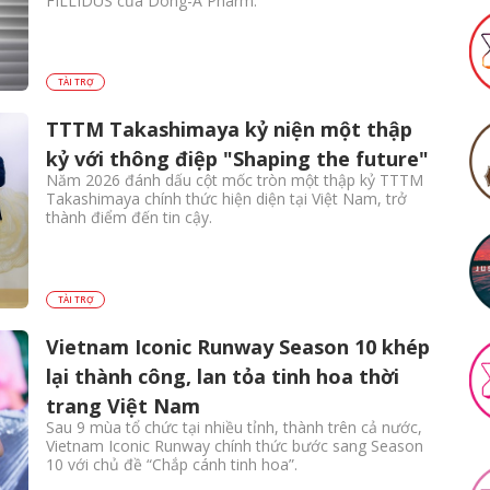
FILLIDUS của Dong-A Pharm.
TÀI TRỢ
TTTM Takashimaya kỷ niện một thập
kỷ với thông điệp "Shaping the future"
Năm 2026 đánh dấu cột mốc tròn một thập kỷ TTTM
Takashimaya chính thức hiện diện tại Việt Nam, trở
thành điểm đến tin cậy.
TÀI TRỢ
Vietnam Iconic Runway Season 10 khép
lại thành công, lan tỏa tinh hoa thời
trang Việt Nam
Sau 9 mùa tổ chức tại nhiều tỉnh, thành trên cả nước,
Vietnam Iconic Runway chính thức bước sang Season
10 với chủ đề “Chắp cánh tinh hoa”.