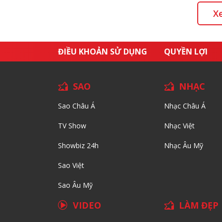
X
ĐIỀU KHOẢN SỬ DỤNG
QUYỀN LỢI
SAO
NHẠC
Sao Châu Á
Nhạc Châu Á
TV Show
Nhạc Việt
Showbiz 24h
Nhạc Âu Mỹ
Sao Việt
Sao Âu Mỹ
VIDEO
LÀM ĐẸP