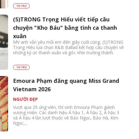
TÀI TRỢ
(S)TRONG Trọng Hiếu viết tiếp câu
chuyện "Kho Báu" bằng tình ca thanh
xuân
MV anh vẫn yêu mỗi em đến giây cuối cùng, (S)TRONG
Trọng Hiếu lựa chọn R&B Ballad kết hợp câu chuyện về
những ký ức thanh xuân và góc nhìn trưởng thành.
TÀI TRỢ
Emoura Phạm đăng quang Miss Grand
Vietnam 2026
NGƯỜI ĐẸP
Vượt qua 29 ứng viên, thí sinh Emoura Phạm giành
vương miện. Các danh hiệu Á hậu 1, Á hậu 2, Á hậu 3
và Á hậu 4 lần lượt thuộc về Bảo Ngọc, Bảo Hà, Kim
Ngọc,...