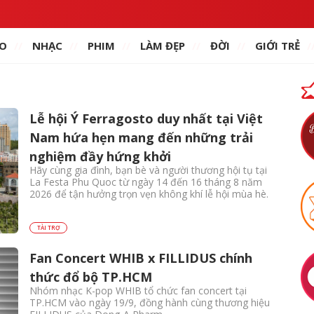
O
NHẠC
PHIM
LÀM ĐẸP
ĐỜI
GIỚI TRẺ
Lễ hội Ý Ferragosto duy nhất tại Việt
Nam hứa hẹn mang đến những trải
nghiệm đầy hứng khởi
Hãy cùng gia đình, bạn bè và người thương hội tụ tại
La Festa Phu Quoc từ ngày 14 đến 16 tháng 8 năm
2026 để tận hưởng trọn vẹn không khí lễ hội mùa hè.
TÀI TRỢ
Fan Concert WHIB x FILLIDUS chính
thức đổ bộ TP.HCM
Nhóm nhạc K-pop WHIB tổ chức fan concert tại
TP.HCM vào ngày 19/9, đồng hành cùng thương hiệu