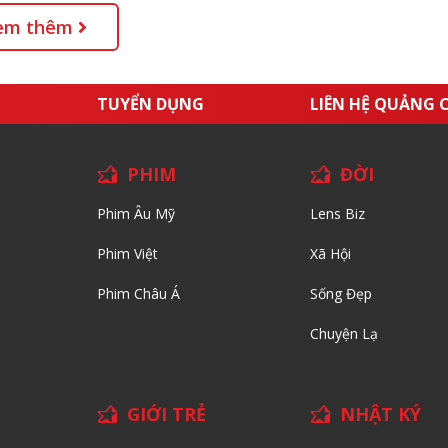
em thêm
TUYỂN DỤNG
LIÊN HỆ QUẢNG 
PHIM
ĐỜI
Phim Âu Mỹ
Lens Biz
Phim Việt
Xã Hội
Phim Châu Á
Sống Đẹp
Chuyện Lạ
GIỚI TRẺ
NHẬT KÝ