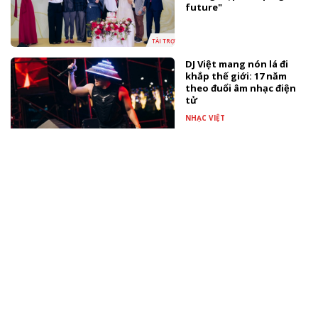
future"
TÀI TRỢ
DJ Việt mang nón lá đi
khắp thế giới: 17 năm
theo đuổi âm nhạc điện
tử
NHẠC VIỆT
Lý Hạo diện thiết kế
VUNGOC&SON trong
concert đầu tiên ở Hồng
Kông (Trung Quốc)
TÀI TRỢ
“Tinh hà say hi” tập 5:
Quang Hùng MasterD đối
đầu Dương Domic ở 2 liên
quân