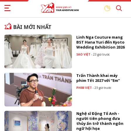
BÀI MỚI NHẤT
Linh Nga Couture mang
BST Hana Yuri đến Kyoto
Wedding Exhibition 2026
SAO VIỆT
-
23 giờ trước
Trấn Thành khai máy
phim Tết 2027 với “Em”
PHIM VIỆT
-
23 giờ trước
Nghệ sĩ Đặng Tố Anh -
người tiên phong đưa
thủy ấn trở thành ngôn
ngữ hội họa