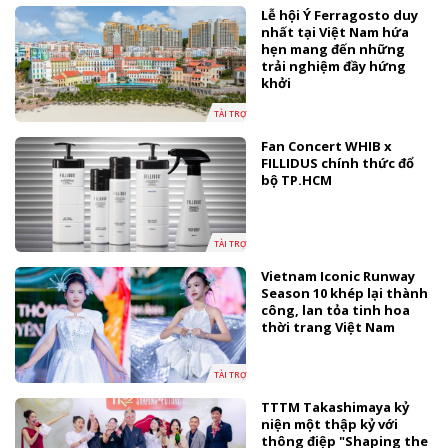
Lễ hội Ý Ferragosto duy
nhất tại Việt Nam hứa
hẹn mang đến những
trải nghiệm đầy hứng
khởi
TÀI TRỢ
Fan Concert WHIB x
FILLIDUS chính thức đổ
bộ TP.HCM
TÀI TRỢ
Vietnam Iconic Runway
Season 10 khép lại thành
công, lan tỏa tinh hoa
thời trang Việt Nam
TÀI TRỢ
TTTM Takashimaya kỷ
niện một thập kỷ với
thông điệp "Shaping the