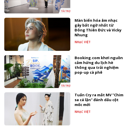
TÀI TRỢ
Màn biến hóa âm nhạc
gây bất ngờ nhất từ
Đông Thiên Đức và Vicky
Nhung
NHẠC VIỆT
Booking.com khơi nguồn
cảm hứng du lịch hè
thông qua trải nghiệm
pop-up cà phê
TÀI TRỢ
Tuấn Cry ra mắt MV "Chim
sa cá lặn" đánh dấu cột
mốc mới
NHẠC VIỆT