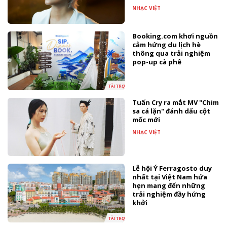
NHẠC VIỆT
Booking.com khơi nguồn
cảm hứng du lịch hè
thông qua trải nghiệm
pop-up cà phê
TÀI TRỢ
Tuấn Cry ra mắt MV "Chim
sa cá lặn" đánh dấu cột
mốc mới
NHẠC VIỆT
Lễ hội Ý Ferragosto duy
nhất tại Việt Nam hứa
hẹn mang đến những
trải nghiệm đầy hứng
khởi
TÀI TRỢ