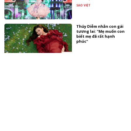
SAO VIỆT
Thúy Diễm nhắn con gái
tương lai: "Mẹ muốn con
biết mẹ đã rất hạnh
phúc"
TÀI TRỢ
Sao Việt dự tiệc ngập sắc
hồng mừng con gái Ngô
Thanh Vân tròn 1 tuổi
SAO VIỆT
Ga Metro Bến Thành trở
thành sân khấu của nhạc
kịch Broadway
ĐIỂM HẸN