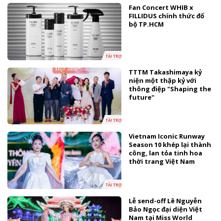
Fan Concert WHIB x
FILLIDUS chính thức đổ
bộ TP.HCM
TÀI TRỢ
TTTM Takashimaya kỷ
niện một thập kỷ với
thông điệp "Shaping the
future"
TÀI TRỢ
Vietnam Iconic Runway
Season 10 khép lại thành
công, lan tỏa tinh hoa
thời trang Việt Nam
TÀI TRỢ
Lễ send-off Lê Nguyễn
Bảo Ngọc đại diện Việt
Nam tại Miss World