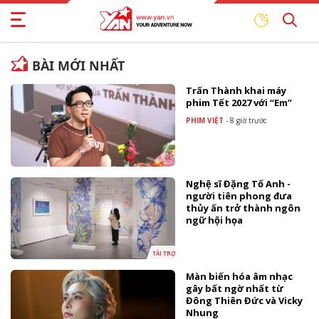
BÀI MỚI NHẤT
Trấn Thành khai máy
phim Tết 2027 với “Em”
PHIM VIỆT
-
8 giờ trước
Nghệ sĩ Đặng Tố Anh -
người tiên phong đưa
thủy ấn trở thành ngôn
ngữ hội họa
TÀI TRỢ
Màn biến hóa âm nhạc
gây bất ngờ nhất từ
Đông Thiên Đức và Vicky
Nhung