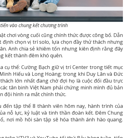
 tiến vào chung kết chương trình
uật chơi vòng cuối cũng chính thức được công bố. Dẫn
định chọn vị trí solo, lựa chọn đầy thử thách nhưng
hân. Anh chia sẻ khiêm tốn nhưng kiên định rằng đây
ng kết thành đêm khó quên.
 cụ thể: Cường Bạch giữ vị trí Center trong tiết mục
Minh Hiếu và Long Hoàng; trong khi Duy Lân và Đức
hách lớn nhất đang chờ đợi họ là cuộc đối đầu trực
 các tân binh Việt Nam phải chứng minh mình đủ bản
n đội hình ra mắt chính thức.
đến tập thể 8 thành viên hôm nay, hành trình của
của nỗ lực, kỷ luật và tinh thần đoàn kết. Đêm Chung
nổ, nơi mồ hôi sàn tập sẽ hóa thành ánh hào quang.
ng trên VTV3 và YouTube tối thứ Bảy hàng tuần, tiếp