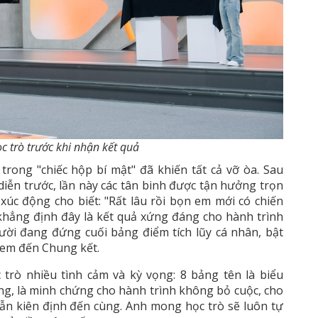
 trò trước khi nhận kết quả
rong "chiếc hộp bí mật" đã khiến tất cả vỡ òa. Sau
 diễn trước, lần này các tân binh được tận hưởng trọn
xúc động cho biết: "Rất lâu rồi bọn em mới có chiến
khẳng định đây là kết quả xứng đáng cho hành trình
ười đang đứng cuối bảng điểm tích lũy cá nhân, bật
 em đến Chung kết.
rò nhiều tình cảm và kỳ vọng: 8 bảng tên là biểu
g, là minh chứng cho hành trình không bỏ cuộc, cho
n kiên định đến cùng. Anh mong học trò sẽ luôn tự