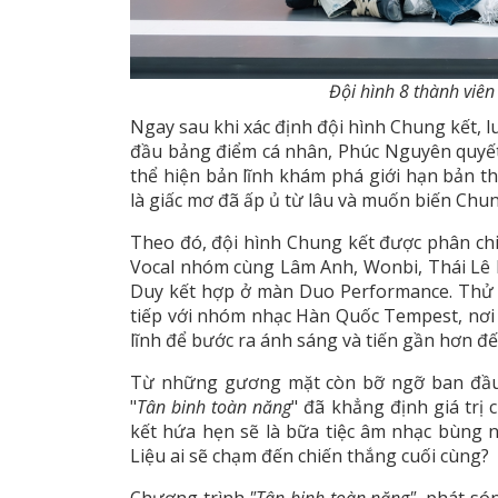
Đội hình 8 thành viên
Ngay sau khi xác định đội hình Chung kết, l
đầu bảng điểm cá nhân, Phúc Nguyên quyết 
thể hiện bản lĩnh khám phá giới hạn bản t
là giấc mơ đã ấp ủ từ lâu và muốn biến Chu
Theo đó, đội hình Chung kết được phân chia
Vocal nhóm cùng Lâm Anh, Wonbi, Thái Lê 
Duy kết hợp ở màn Duo Performance. Thử t
tiếp với nhóm nhạc Hàn Quốc Tempest, nơi
lĩnh để bước ra ánh sáng và tiến gần hơn đế
Từ những gương mặt còn bỡ ngỡ ban đầu 
"
Tân binh toàn năng
" đã khẳng định giá trị 
kết hứa hẹn sẽ là bữa tiệc âm nhạc bùng 
Liệu ai sẽ chạm đến chiến thắng cuối cùng?
Chương trình
"Tân binh toàn năng"
, phát só