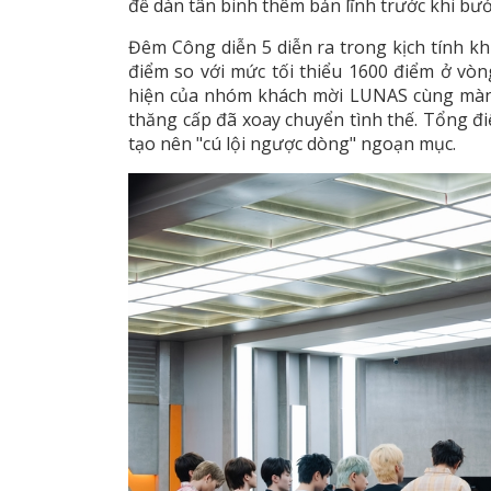
để dàn tân binh thêm bản lĩnh trước khi bư
Đêm Công diễn 5 diễn ra trong kịch tính khi
điểm so với mức tối thiểu 1600 điểm ở vòng
hiện của nhóm khách mời LUNAS cùng màn 
thăng cấp đã xoay chuyển tình thế. Tổng đi
tạo nên "cú lội ngược dòng" ngoạn mục.