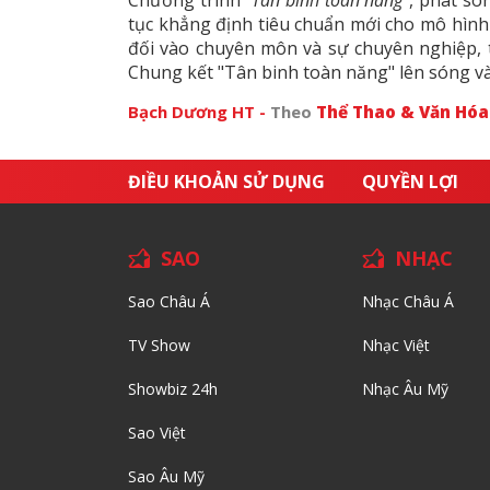
tục khẳng định tiêu chuẩn mới cho mô hình 
đối vào chuyên môn và sự chuyên nghiệp, t
Chung kết "Tân binh toàn năng" lên sóng v
Bạch Dương HT -
Theo
Thể Thao & Văn Hó
ĐIỀU KHOẢN SỬ DỤNG
QUYỀN LỢI
SAO
NHẠC
Sao Châu Á
Nhạc Châu Á
TV Show
Nhạc Việt
Showbiz 24h
Nhạc Âu Mỹ
Sao Việt
Sao Âu Mỹ