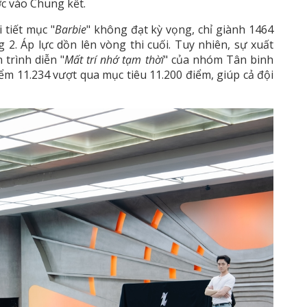
ớc vào Chung kết.
 tiết mục "
Barbie
" không đạt kỳ vọng, chỉ giành 1464
 2. Áp lực dồn lên vòng thi cuối. Tuy nhiên, sự xuất
trình diễn "
Mất trí nhớ tạm thời
" của nhóm Tân binh
ểm 11.234 vượt qua mục tiêu 11.200 điểm, giúp cả đội