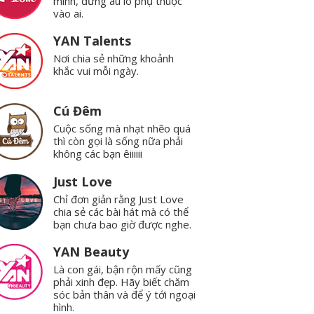
mình, đừng âu lo phụ thuộc
vào ai.
YAN Talents
Nơi chia sẻ những khoảnh
khắc vui mỗi ngày.
Cú Đêm
Cuộc sống mà nhạt nhẽo quá
thì còn gọi là sống nữa phải
không các bạn êiiiiii
Just Love
Chỉ đơn giản rằng Just Love
chia sẻ các bài hát mà có thể
bạn chưa bao giờ được nghe.
YAN Beauty
Là con gái, bận rộn mấy cũng
phải xinh đẹp. Hãy biết chăm
sóc bản thân và để ý tới ngoại
hình.