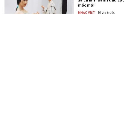
sa cá lặn" đánh dấu cột
mốc mới
NHẠC VIỆT
-
10 giờ trước
Booking.com khơi nguồn
cảm hứng du lịch hè
thông qua trải nghiệm
pop-up cà phê
TÀI TRỢ
Lễ hội Ý Ferragosto duy
nhất tại Việt Nam hứa
hẹn mang đến những
trải nghiệm đầy hứng
khởi
TÀI TRỢ
Xem thêm