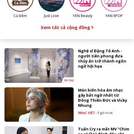
Cú Đêm
Just Love
YAN Beauty
YAN KPOP
Xem tất cả cộng đồng
Nghệ sĩ Đặng Tố Anh -
người tiên phong đưa
thủy ấn trở thành ngôn
ngữ hội họa
TÀI TRỢ
Màn biến hóa âm nhạc
gây bất ngờ nhất từ
Đông Thiên Đức và Vicky
Nhung
NHẠC VIỆT
-
9 giờ trước
Tuấn Cry ra mắt MV "Chim